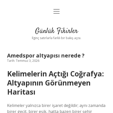
menüyü
Anasayfa
aç
Gizlilik Politikası
Günlük Fikirler
Yasal Uyarı
İlginç satırlarla farklı bir bakış açısı.
Hakkımızda
Amedspor altyapısı nerede ?
Tarih: Temmuz 3, 2026
Kelimelerin Açtığı Coğrafya:
Altyapının Görünmeyen
Haritası
Kelimeler yalnızca birer işaret değildir; aynı zamanda
birer geçit, birer eşik, hatta bazen birer şehir