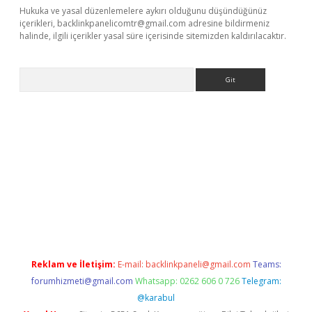
Hukuka ve yasal düzenlemelere aykırı olduğunu düşündüğünüz
içerikleri,
backlinkpanelicomtr@gmail.com
adresine bildirmeniz
halinde, ilgili içerikler yasal süre içerisinde sitemizden kaldırılacaktır.
Arama
.online
Reklam ve İletişim:
E-mail:
backlinkpaneli@gmail.com
Teams:
forumhizmeti@gmail.com
Whatsapp: 0262 606 0 726
Telegram:
@karabul