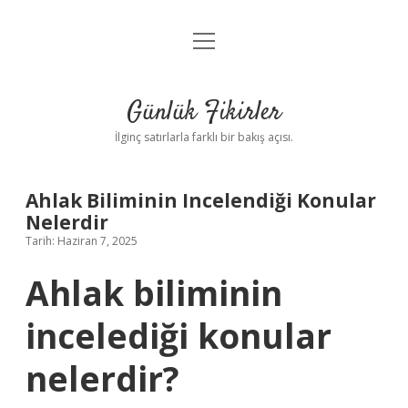
menüyü
Anasayfa
aç
Gizlilik Politikası
Günlük Fikirler
Yasal Uyarı
İlginç satırlarla farklı bir bakış açısı.
Hakkımızda
Ahlak Biliminin Incelendiği Konular
Nelerdir
Tarih: Haziran 7, 2025
Ahlak biliminin
incelediği konular
nelerdir?