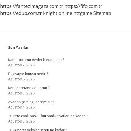
https://fantezimagaza.com.tr
https://fifo.com.tr
https://edup.com.tr
knight online
nttgame
Sitemap
Sidebar
Son Yazılar
Kamu kurumu devlet kurumu mu ?
Ağustos 7, 2026
Bilgisayar kutusu nedir ?
Ağustos 6, 2026
Kediler tetanoz olur mu ?
Ağustos 5, 2026
Avanos çömleği nereye ait ?
Ağustos 4, 2026
2025’te canlı baskül kurbanlık fiyatları ne kadar ?
Ağustos 3, 2026
2024 noter vekalet ücreti ne kadar ?