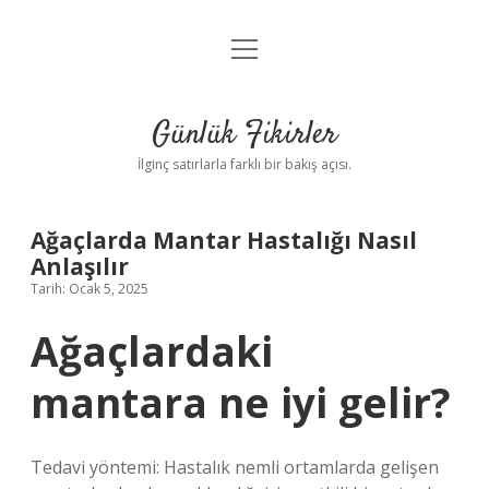
menüyü
Anasayfa
aç
Gizlilik Politikası
Günlük Fikirler
Yasal Uyarı
İlginç satırlarla farklı bir bakış açısı.
Hakkımızda
Ağaçlarda Mantar Hastalığı Nasıl
Anlaşılır
Tarih: Ocak 5, 2025
Ağaçlardaki
mantara ne iyi gelir?
Tedavi yöntemi: Hastalık nemli ortamlarda gelişen