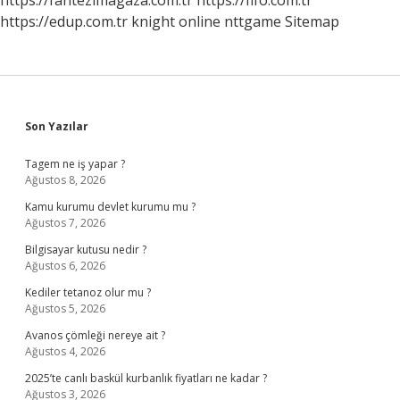
https://fantezimagaza.com.tr
https://fifo.com.tr
https://edup.com.tr
knight online
nttgame
Sitemap
Sidebar
Son Yazılar
Tagem ne iş yapar ?
Ağustos 8, 2026
Kamu kurumu devlet kurumu mu ?
Ağustos 7, 2026
Bilgisayar kutusu nedir ?
Ağustos 6, 2026
Kediler tetanoz olur mu ?
Ağustos 5, 2026
Avanos çömleği nereye ait ?
Ağustos 4, 2026
2025’te canlı baskül kurbanlık fiyatları ne kadar ?
Ağustos 3, 2026