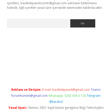
içerikleri,
backlinkpanelicomtr@gmail.com
adresine bildirmeniz
halinde, ilgili içerikler yasal süre içerisinde sitemizden kaldırılacaktır.
Arama
o.online
Reklam ve İletişim:
E-mail:
backlinkpaneli@gmail.com
Teams:
forumhizmeti@gmail.com
Whatsapp: 0262 606 0 726
Telegram:
@karabul
Yasal Uyarı:
Sitemiz, 5651 Sayılı Kanun gereğince Bilgi Teknolojileri