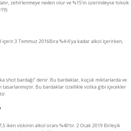
yıflatır, zehirlenmeye neden olur ve %15’in üzerindeyse toksik
19).
ol içerir.3 Temmuz 2016Bira %4-6’ya kadar alkol içerirken,
ka shot bardağı” denir. Bu bardaklar, küçük miktarlarda ve
n tasarlanmıştır. Bu bardaklar özellikle votka gibi içecekler
ir.
?
7,5 iken viskinin alkol oranı %40’tır. 2 Ocak 2019 Birleşik