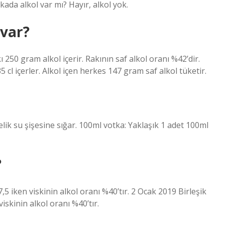
kada alkol var mı? Hayır, alkol yok.
 var?
kı 250 gram alkol içerir. Rakının saf alkol oranı %42’dir.
 cl içerler. Alkol içen herkes 147 gram saf alkol tüketir.
relik su şişesine sığar. 100ml votka: Yaklaşık 1 adet 100ml
?
7,5 iken viskinin alkol oranı %40’tır. 2 Ocak 2019 Birleşik
viskinin alkol oranı %40’tır.