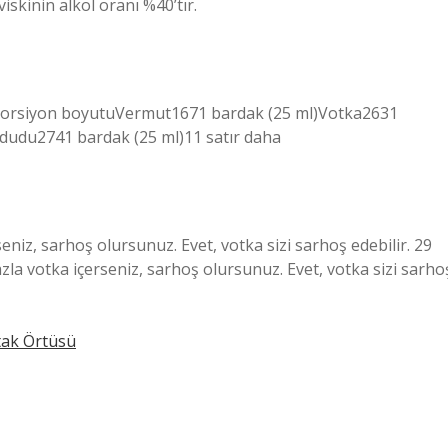
viskinin alkol oranı %40’tır.
l)Porsiyon boyutuVermut1671 bardak (25 ml)Votka2631
ududu2741 bardak (25 ml)11 satır daha
seniz, sarhoş olursunuz. Evet, votka sizi sarhoş edebilir. 29
zla votka içerseniz, sarhoş olursunuz. Evet, votka sizi sarho
tak Örtüsü