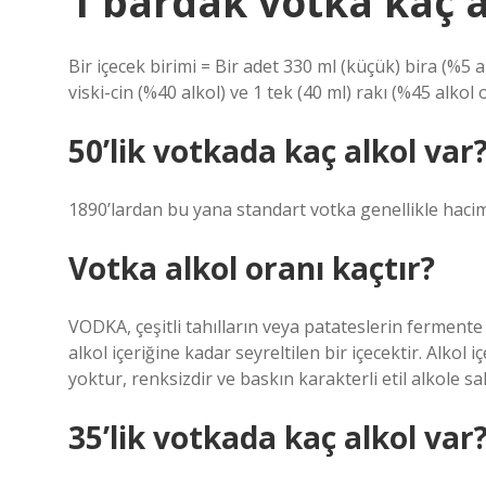
1 bardak votka kaç al
Bir içecek birimi = Bir adet 330 ml (küçük) bira (%5 a
viski-cin (%40 alkol) ve 1 tek (40 ml) rakı (%45 alkol o
50’lik votkada kaç alkol var
1890’lardan bu yana standart votka genellikle haci
Votka alkol oranı kaçtır?
VODKA, çeşitli tahılların veya patateslerin ferment
alkol içeriğine kadar seyreltilen bir içecektir. Alkol 
yoktur, renksizdir ve baskın karakterli etil alkole sah
35’lik votkada kaç alkol var