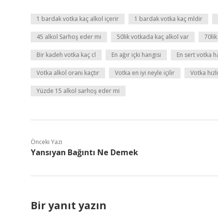
1 bardak votka kaç alkol içerir
1 bardak votka kaç mldir
45 alkol Sarhoş eder mi
50lik votkada kaç alkol var
70lik
Bir kadeh votka kaç cl
En ağır içki hangisi
En sert votka h
Votka alkol oranı kaçtır
Votka en iyi neyle içilir
Votka hızl
Yüzde 15 alkol sarhoş eder mi
Önceki Yazı
Yansıyan Bağıntı Ne Demek
Bir yanıt yazın