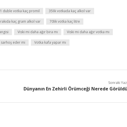
1 duble votka kaç promil
35lik votkada kaç alkol var
 rakıda kaç gram alkol var
70lik votka kaç litre
angisi
Viski mi daha ağır bira mı
Viski mi daha ağır votka mı
ı sarhoş eder mi
Votka kafa yapar mı
Sonraki Yaz
Dünyanın En Zehirli Örümceği Nerede Görüld