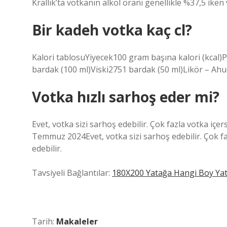
Krallık’ta votkanın alkol oranı genellikle %37,5 iken 
Bir kadeh votka kaç cl?
Kalori tablosuYiyecek100 gram başına kalori (kca
bardak (100 ml)Viski2751 bardak (50 ml)Likör – Ah
Votka hızlı sarhoş eder mi?
Evet, votka sizi sarhoş edebilir. Çok fazla votka içer
Temmuz 2024Evet, votka sizi sarhoş edebilir. Çok fa
edebilir.
Tavsiyeli Bağlantılar:
180X200 Yatağa Hangi Boy Ya
Tarih:
Makaleler