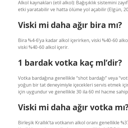
Alkol kaynakları (etil alkol): Bağışıklık sistemini za
etki yaratabilir ve hatta ölüme yol açabilir (Elgün, 20
Viski mi daha ağır bira mı?
Bira %4-6’ya kadar alkol içerirken, viski %40-60 alk
viski %40-60 alkol içerir.
1 bardak votka kaç ml’dir?
Votka bardağına genellikle “shot bardağı” veya “vot
yoğun bir tat deneyimiyle içecekleri servis etmek içi
için uygundur ve genellikle 30 ila 60 ml hacme sahipt
Viski mi daha ağır votka mı
Birleşik Krallık’ta votkanın alkol oranı genellikle %3