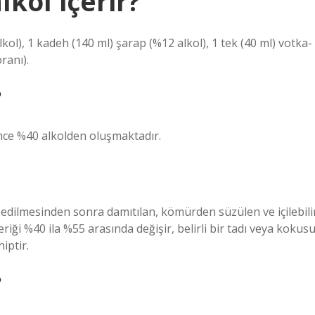
kol içerir?
lkol), 1 kadeh (140 ml) şarap (%12 alkol), 1 tek (40 ml) votka-
ranı).
?
mce %40 alkolden oluşmaktadır.
e edilmesinden sonra damıtılan, kömürden süzülen ve içilebili
içeriği %40 ila %55 arasında değişir, belirli bir tadı veya kokus
iptir.
?