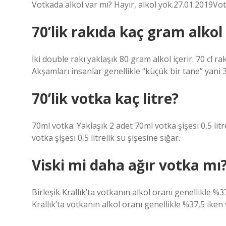
Votkada alkol var mı? Hayır, alkol yok.27.01.2019Vot
70’lik rakıda kaç gram alkol
İki double rakı yaklaşık 80 gram alkol içerir. 70 cl ra
Akşamları insanlar genellikle “küçük bir tane” yani 35
70’lik votka kaç litre?
70ml votka: Yaklaşık 2 adet 70ml votka şişesi 0,5 lit
votka şişesi 0,5 litrelik su şişesine sığar.
Viski mi daha ağır votka mı
Birleşik Krallık’ta votkanın alkol oranı genellikle %3
Krallık’ta votkanın alkol oranı genellikle %37,5 iken 