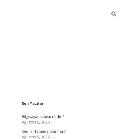
Sidebar
Son Yazılar
vdcasino.onlin
Bilgisayar kutusu nedir ?
Ağustos 6, 2026
Kediler tetanoz olur mu ?
Ağustos 5, 2026