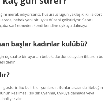
 kaç gün sürer?
ini merak ediyorsanız, huzursuzluğun yaklaşık iki ila dört
 arada, bebek yeni bir uyku düzeni geliştiriyor. Sabırlı
ir çaba sarf etmeden kendi kendine uykuya dalmaya
man başlar kadınlar kulübü?
in üç saatte bir uyanan bebek, dördüncü aydan itibaren bu
si denir.
lır?
ni gösterir. Bu belirtiler şunlardır; Bunlar arasında; Bebeğin
usunun kesilmesi, sık sık uyanma, uykuya dalmada veya
ali yer alır.