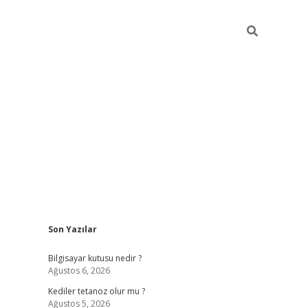
Sidebar
Son Yazılar
vdcasino.onlin
Bilgisayar kutusu nedir ?
Ağustos 6, 2026
Kediler tetanoz olur mu ?
Ağustos 5, 2026