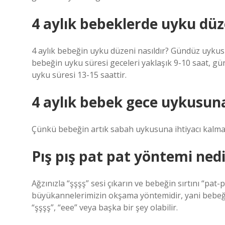
4 aylık bebeklerde uyku düze
4 aylık bebeğin uyku düzeni nasıldır? Gündüz uyk
bebeğin uyku süresi geceleri yaklaşık 9-10 saat, gün
uyku süresi 13-15 saattir.
4 aylık bebek gece uykusun
Çünkü bebeğin artık sabah uykusuna ihtiyacı kalmam
Pış pış pat pat yöntemi nedi
Ağzınızla “şşşş” sesi çıkarın ve bebeğin sırtını “pat
büyükannelerimizin okşama yöntemidir, yani bebeği ok
“şşşş”, “eee” veya başka bir şey olabilir.