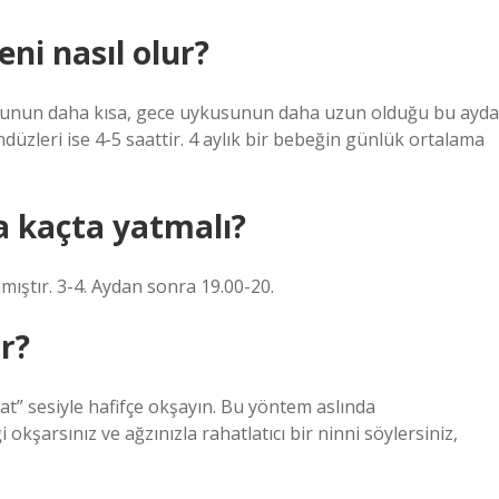
ni nasıl olur?
usunun daha kısa, gece uykusunun daha uzun olduğu bu ayda
düzleri ise 4-5 saattir. 4 aylık bir bebeğin günlük ortalama
a kaçta yatmalı?
ıştır. 3-4. Aydan sonra 19.00-20.
r?
-pat” sesiyle hafifçe okşayın. Bu yöntem aslında
şarsınız ve ağzınızla rahatlatıcı bir ninni söylersiniz,