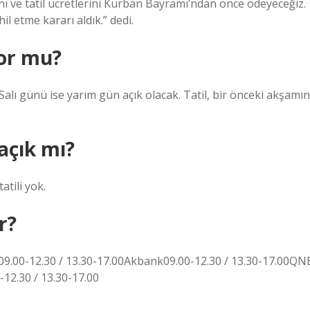
 ve tatil ücretlerini Kurban Bayramı’ndan önce ödeyeceğiz.
il etme kararı aldık.” dedi.
yor mu?
lı günü ise yarım gün açık olacak. Tatil, bir önceki akşamın
açık mı?
atili yok.
r?
09.00-12.30 / 13.30-17.00Akbank09.00-12.30 / 13.30-17.00QN
12.30 / 13.30-17.00