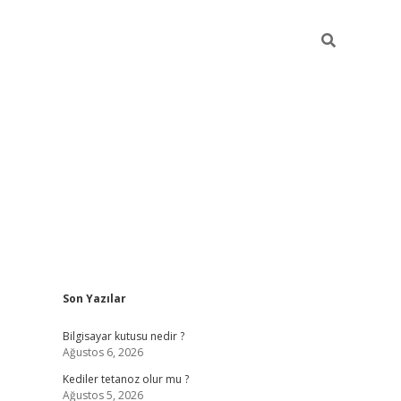
Sidebar
Son Yazılar
vdcasino.onlin
Bilgisayar kutusu nedir ?
Ağustos 6, 2026
Kediler tetanoz olur mu ?
Ağustos 5, 2026