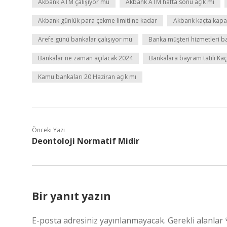
Akbank ATM çalışıyor mu
Akbank ATM hafta sonu açık mı
Akbank günlük para çekme limiti ne kadar
Akbank kaçta kapa
Arefe günü bankalar çalışıyor mu
Banka müşteri hizmetleri b
Bankalar ne zaman açılacak 2024
Bankalara bayram tatili Ka
Kamu bankaları 20 Haziran açık mı
Önceki Yazı
Deontoloji Normatif Midir
Bir yanıt yazın
E-posta adresiniz yayınlanmayacak.
Gerekli alanlar