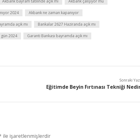
Akbank bayram tatilinde açık mı
Akbank çalışıyor mu
nıyor 2024
Akbank ne zaman kapanıyor
ayramda açık mı
Bankalar 2627 Haziranda açık mı
ç gün 2024
Garanti Bankası bayramda açık mı
Sonraki Yaz
Eğitimde Beyin Fırtınası Tekniği Nedi
*
ile işaretlenmişlerdir