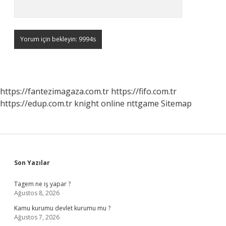
https://fantezimagaza.com.tr
https://fifo.com.tr
https://edup.com.tr
knight online
nttgame
Sitemap
Sidebar
Son Yazılar
Tagem ne iş yapar ?
Ağustos 8, 2026
Kamu kurumu devlet kurumu mu ?
Ağustos 7, 2026