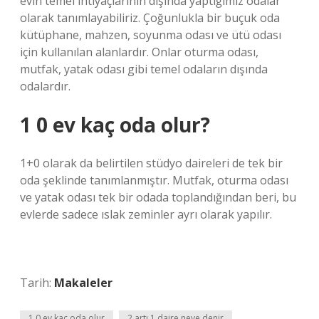
evin temel ihtiyaçlarının dışında yaptığımız odalar
olarak tanımlayabiliriz. Çoğunlukla bir buçuk oda
kütüphane, mahzen, soyunma odası ve ütü odası
için kullanılan alanlardır. Onlar oturma odası,
mutfak, yatak odası gibi temel odaların dışında
odalardır.
1 0 ev kaç oda olur?
1+0 olarak da belirtilen stüdyo daireleri de tek bir
oda şeklinde tanımlanmıştır. Mutfak, oturma odası
ve yatak odası tek bir odada toplandığından beri, bu
evlerde sadece ıslak zeminler ayrı olarak yapılır.
Tarih:
Makaleler
1 0 ev kaç oda olur
2 artı 1 daire neye denir