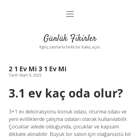
menüyü
Anasayfa
aç
Gizlilik Politikası
Günlük Fikirler
Yasal Uyarı
İlginç satırlarla farklı bir bakış açısı.
Hakkımızda
2 1 Ev Mi 3 1 Ev Mi
Tarih: Mart 9, 2025
3.1 ev kaç oda olur?
3+1 ev dekorasyonu konuk odası, oturma odası ve
yeni evliliklerde çalışma odaları olarak kullanılabilir.
Çocuklar ailede olduğunda, çocuklar ve kapsam
dikkate alınabilir. Büyük bir salon için olağanüstü bir