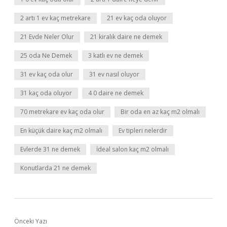
2 artı 1 ev kaç metrekare
21 ev kaç oda oluyor
21 Evde Neler Olur
21 kiralık daire ne demek
25 oda Ne Demek
3 katlı ev ne demek
31 ev kaç oda olur
31 ev nasıl oluyor
31 kaç oda oluyor
4 0 daire ne demek
70 metrekare ev kaç oda olur
Bir oda en az kaç m2 olmalı
En küçük daire kaç m2 olmalı
Ev tipleri nelerdir
Evlerde 31 ne demek
İdeal salon kaç m2 olmalı
Konutlarda 21 ne demek
Önceki Yazı