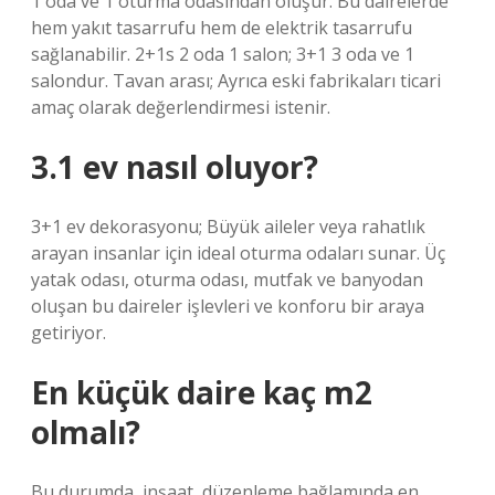
1 oda ve 1 oturma odasından oluşur. Bu dairelerde
hem yakıt tasarrufu hem de elektrik tasarrufu
sağlanabilir. 2+1s 2 oda 1 salon; 3+1 3 oda ve 1
salondur. Tavan arası; Ayrıca eski fabrikaları ticari
amaç olarak değerlendirmesi istenir.
3.1 ev nasıl oluyor?
3+1 ev dekorasyonu; Büyük aileler veya rahatlık
arayan insanlar için ideal oturma odaları sunar. Üç
yatak odası, oturma odası, mutfak ve banyodan
oluşan bu daireler işlevleri ve konforu bir araya
getiriyor.
En küçük daire kaç m2
olmalı?
Bu durumda, inşaat, düzenleme bağlamında en