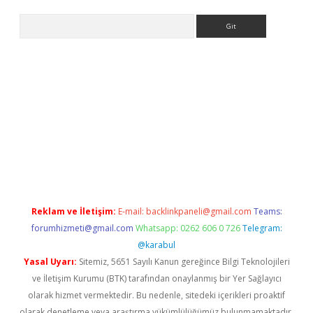
Arama
line
Reklam ve İletişim:
E-mail:
backlinkpaneli@gmail.com
Teams:
forumhizmeti@gmail.com
Whatsapp: 0262 606 0 726
Telegram:
@karabul
Yasal Uyarı:
Sitemiz, 5651 Sayılı Kanun gereğince Bilgi Teknolojileri
ve İletişim Kurumu (BTK) tarafından onaylanmış bir Yer Sağlayıcı
olarak hizmet vermektedir. Bu nedenle, sitedeki içerikleri proaktif
olarak denetleme veya araştırma yükümlülüğümüz bulunmamaktadır.