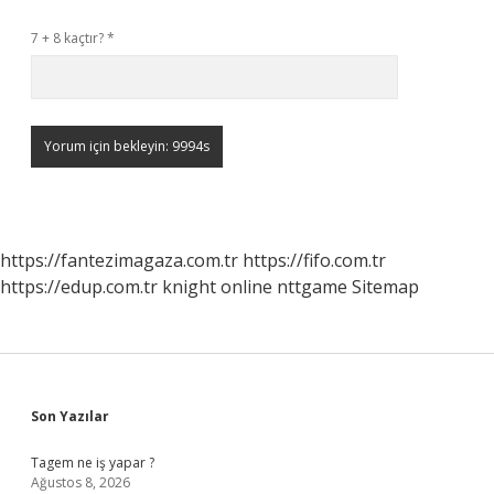
7 + 8 kaçtır?
*
https://fantezimagaza.com.tr
https://fifo.com.tr
https://edup.com.tr
knight online
nttgame
Sitemap
Sidebar
Son Yazılar
Tagem ne iş yapar ?
Ağustos 8, 2026