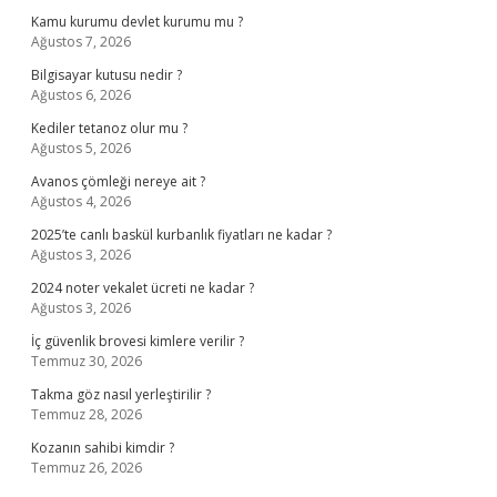
Kamu kurumu devlet kurumu mu ?
Ağustos 7, 2026
Bilgisayar kutusu nedir ?
Ağustos 6, 2026
Kediler tetanoz olur mu ?
Ağustos 5, 2026
Avanos çömleği nereye ait ?
Ağustos 4, 2026
2025’te canlı baskül kurbanlık fiyatları ne kadar ?
Ağustos 3, 2026
2024 noter vekalet ücreti ne kadar ?
Ağustos 3, 2026
İç güvenlik brovesi kimlere verilir ?
Temmuz 30, 2026
Takma göz nasıl yerleştirilir ?
Temmuz 28, 2026
Kozanın sahibi kimdir ?
Temmuz 26, 2026