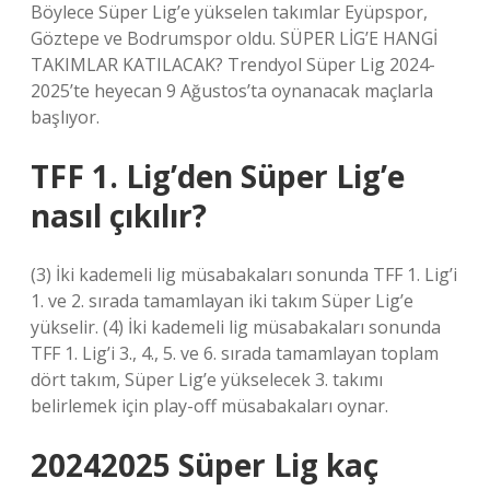
Böylece Süper Lig’e yükselen takımlar Eyüpspor,
Göztepe ve Bodrumspor oldu. SÜPER LİG’E HANGİ
TAKIMLAR KATILACAK? Trendyol Süper Lig 2024-
2025’te heyecan 9 Ağustos’ta oynanacak maçlarla
başlıyor.
TFF 1. Lig’den Süper Lig’e
nasıl çıkılır?
(3) İki kademeli lig müsabakaları sonunda TFF 1. Lig’i
1. ve 2. sırada tamamlayan iki takım Süper Lig’e
yükselir. (4) İki kademeli lig müsabakaları sonunda
TFF 1. Lig’i 3., 4., 5. ve 6. sırada tamamlayan toplam
dört takım, Süper Lig’e yükselecek 3. takımı
belirlemek için play-off müsabakaları oynar.
20242025 Süper Lig kaç