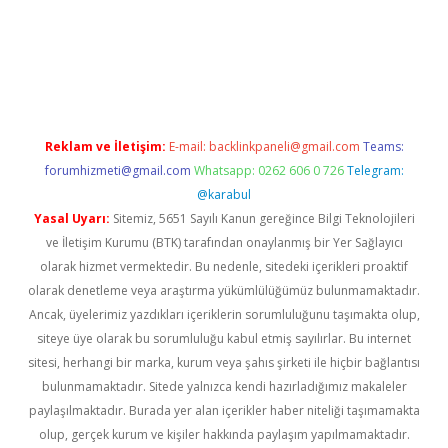
line
Reklam ve İletişim:
E-mail:
backlinkpaneli@gmail.com
Teams:
forumhizmeti@gmail.com
Whatsapp: 0262 606 0 726
Telegram:
@karabul
Yasal Uyarı:
Sitemiz, 5651 Sayılı Kanun gereğince Bilgi Teknolojileri
ve İletişim Kurumu (BTK) tarafından onaylanmış bir Yer Sağlayıcı
olarak hizmet vermektedir. Bu nedenle, sitedeki içerikleri proaktif
olarak denetleme veya araştırma yükümlülüğümüz bulunmamaktadır.
Ancak, üyelerimiz yazdıkları içeriklerin sorumluluğunu taşımakta olup,
siteye üye olarak bu sorumluluğu kabul etmiş sayılırlar. Bu internet
sitesi, herhangi bir marka, kurum veya şahıs şirketi ile hiçbir bağlantısı
bulunmamaktadır. Sitede yalnızca kendi hazırladığımız makaleler
paylaşılmaktadır. Burada yer alan içerikler haber niteliği taşımamakta
olup, gerçek kurum ve kişiler hakkında paylaşım yapılmamaktadır.