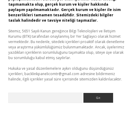
taşımamakta olup, gerçek kurum ve kişiler hakkında
paylaşım yapılmamaktadır. Gerçek kurum ve kişiler ile isim
benzerlikleri tamamen tesadüfidir. Sitemizdeki bilgiler
taslak halindedir ve tavsiye niteliği taşımazlar.
Sitemiz, 5651 Sayılı Kanun gereğince Bilgi Teknolojileri ve İletişim
Kurumu (BTK) tarafından onaylanmış bir Yer Sağlayıcı olarak hizmet
vermektedir. Bu nedenle, sitedeki içerikleri proaktif olarak denetleme
veya araştırma yükümlülüğümüz bulunmamaktadır. Ancak, üyelerimiz
yazdıkları içeriklerin sorumluluğunu taşımakta olup, siteye üye olarak
bu sorumluluğu kabul etmiş sayılırlar.
Hukuka ve yasal düzenlemelere aykırı olduğunu düşündüğünüz
içerikleri,
backlinkpanelicomtr@gmail.com
adresine bildirmeniz
halinde, ilgili içerikler yasal süre içerisinde sitemizden kaldırılacaktır.
Arama