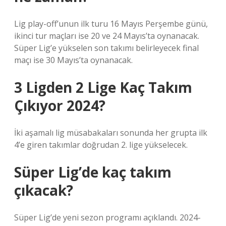
Lig play-off’unun ilk turu 16 Mayıs Perşembe günü,
ikinci tur maçları ise 20 ve 24 Mayıs’ta oynanacak.
Süper Lig’e yükselen son takımı belirleyecek final
maçı ise 30 Mayıs’ta oynanacak.
3 Ligden 2 Lige Kaç Takım
Çıkıyor 2024?
İki aşamalı lig müsabakaları sonunda her grupta ilk
4’e giren takımlar doğrudan 2. lige yükselecek.
Süper Lig’de kaç takım
çıkacak?
Süper Lig’de yeni sezon programı açıklandı. 2024-