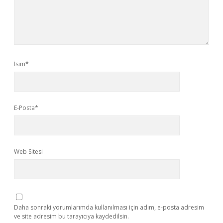
İsim*
E-Posta*
Web Sitesi
Daha sonraki yorumlarımda kullanılması için adım, e-posta adresim
ve site adresim bu tarayıcıya kaydedilsin.