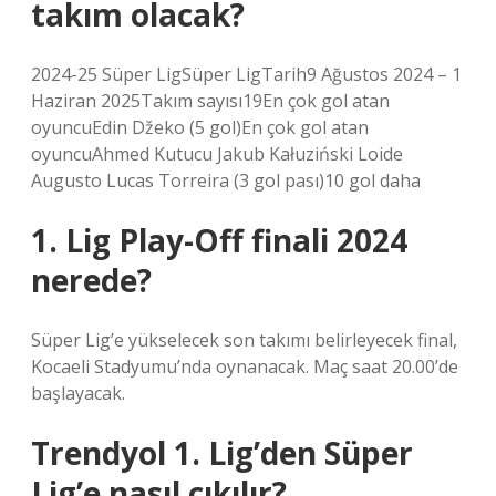
takım olacak?
2024-25 Süper LigSüper LigTarih9 Ağustos 2024 – 1
Haziran 2025Takım sayısı19En çok gol atan
oyuncuEdin Džeko (5 gol)En çok gol atan
oyuncuAhmed Kutucu Jakub Kałuziński Loide
Augusto Lucas Torreira (3 gol pası)10 gol daha
1. Lig Play-Off finali 2024
nerede?
Süper Lig’e yükselecek son takımı belirleyecek final,
Kocaeli Stadyumu’nda oynanacak. Maç saat 20.00’de
başlayacak.
Trendyol 1. Lig’den Süper
Lig’e nasıl çıkılır?