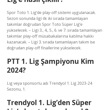
Spor Toto 1. Lig’de play-off sistemi uygulanacak.
Sezon sonunda ligi ilk iki sırada tamamlayan
takımlar doğrudan Spor Toto Süper Lig’e
yükselecek. – Ligi 3., 4., 5., 6. ve 7. sırada tamamlayan
takımlar play-off müsabakalarına katılma hakkı
kazanacak. – Ligi 3. sırada tamamlayan takım ise
doğrudan play-off finallerine yükselecek.
PTT 1. Lig Şampiyonu Kim
2024?
Lig veya sponsorlu adı Trendyol 1. Lig 2023-24
Sezonu, 1.
Trendyol 1. Lig’den Süper