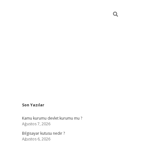
Sidebar
Son Yazılar
vdcasino.online
Kamu kurumu devlet kurumu mu ?
Ağustos 7, 2026
Bilgisayar kutusu nedir ?
Ağustos 6, 2026