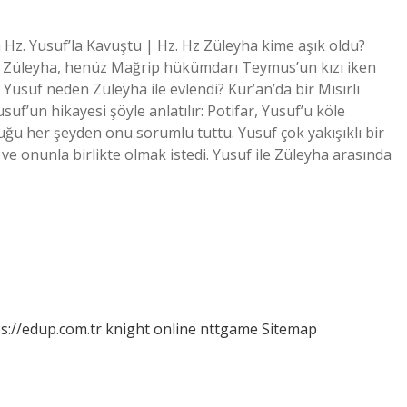
z. Yusuf’la Kavuştu | Hz. Hz Züleyha kime aşık oldu?
len Züleyha, henüz Mağrip hükümdarı Teymus’un kızı iken
usuf neden Züleyha ile evlendi? Kur’an’da bir Mısırlı
usuf’un hikayesi şöyle anlatılır: Potifar, Yusuf’u köle
uğu her şeyden onu sorumlu tuttu. Yusuf çok yakışıklı bir
 ve onunla birlikte olmak istedi. Yusuf ile Züleyha arasında
s://edup.com.tr
knight online
nttgame
Sitemap