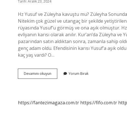
Tarih: Aralık 23, 2024
Hz Yusuf ve Züleyha kavuştu mu? Züleyha Sonunda H
Nitekim çok güzel ve utangaç bir şekilde yetiştiri
rüyasında Yusuf’u görmüş ve ona aşık olmuştur. Hz Y
evliyanın karısı olarak anılır. Kur’an’da Züleyha ve Y
pazarından satın aldıktan sonra, zamanla sahip old
genç adam oldu. Efendisinin karısı Yusuf’a aşık oldu
kaç yaş vardı? O…
Züleyha
Devamını okuyun
Yorum Bırak
Kime
Aşık
Oldu
https://fantezimagaza.com.tr
https://fifo.com.tr
http