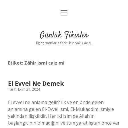
menüyü
Anasayfa
aç
Gizlilik Politikası
Günlük Fikirler
Yasal Uyarı
İlginç satırlarla farklı bir bakış açısı.
Hakkımızda
Etiket:
Zâhir ismi caiz mi
El Evvel Ne Demek
Tarih: Ekim 21, 2024
El evvel ne anlama gelir? İlk ve en önde gelen
anlamına gelen El-Evvel ismi, El-Mukaddim ismiyle
yakından ilişkilidir. Her iki isim de Allah’ın
başlangıcının olmadığını ve tüm yaratılıştan önce var