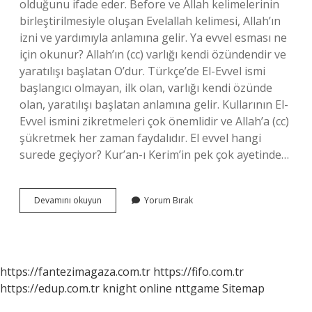
olduğunu ifade eder. Before ve Allah kelimelerinin
birleştirilmesiyle oluşan Evelallah kelimesi, Allah’ın
izni ve yardımıyla anlamına gelir. Ya evvel esması ne
için okunur? Allah’ın (cc) varlığı kendi özündendir ve
yaratılışı başlatan O’dur. Türkçe’de El-Evvel ismi
başlangıcı olmayan, ilk olan, varlığı kendi özünde
olan, yaratılışı başlatan anlamına gelir. Kullarının El-
Evvel ismini zikretmeleri çok önemlidir ve Allah’a (cc)
şükretmek her zaman faydalıdır. El evvel hangi
surede geçiyor? Kur’an-ı Kerim’in pek çok ayetinde…
El
Devamını okuyun
Yorum Bırak
Evvel
Ne
Demek
https://fantezimagaza.com.tr
https://fifo.com.tr
https://edup.com.tr
knight online
nttgame
Sitemap