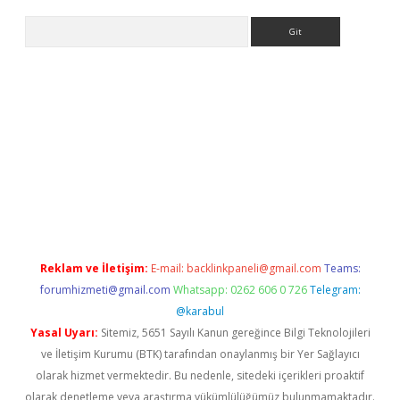
Arama
e
Reklam ve İletişim:
E-mail:
backlinkpaneli@gmail.com
Teams:
forumhizmeti@gmail.com
Whatsapp: 0262 606 0 726
Telegram:
@karabul
Yasal Uyarı:
Sitemiz, 5651 Sayılı Kanun gereğince Bilgi Teknolojileri
ve İletişim Kurumu (BTK) tarafından onaylanmış bir Yer Sağlayıcı
olarak hizmet vermektedir. Bu nedenle, sitedeki içerikleri proaktif
olarak denetleme veya araştırma yükümlülüğümüz bulunmamaktadır.