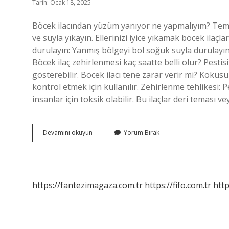
Tarih: Ocak 18, 2025
Böcek ilacından yüzüm yanıyor ne yapmalıyım? Tema
ve suyla yıkayın. Ellerinizi iyice yıkamak böcek ilaçla
durulayın: Yanmış bölgeyi bol soğuk suyla durulayın. 
Böcek ilaç zehirlenmesi kaç saatte belli olur? Pestis
gösterebilir. Böcek ilacı tene zarar verir mi? Kokusuz
kontrol etmek için kullanılır. Zehirlenme tehlikesi: 
insanlar için toksik olabilir. Bu ilaçlar deri teması
Böcek
Devamını okuyun
Yorum Bırak
Ilacı
Cilde
Temas
Ederse
Ne
https://fantezimagaza.com.tr
https://fifo.com.tr
http
Yapılmalı