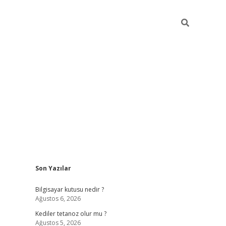
Sidebar
Son Yazılar
vdcasino.online
Bilgisayar kutusu nedir ?
Ağustos 6, 2026
Kediler tetanoz olur mu ?
Ağustos 5, 2026