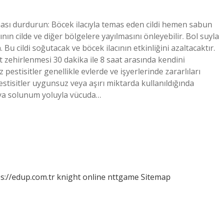
sı durdurun: Böcek ilacıyla temas eden cildi hemen sabun
rının cilde ve diğer bölgelere yayılmasını önleyebilir. Bol suyla
Bu cildi soğutacak ve böcek ilacının etkinliğini azaltacaktır.
it zehirlenmesi 30 dakika ile 8 saat arasında kendini
 pestisitler genellikle evlerde ve işyerlerinde zararlıları
Pestisitler uygunsuz veya aşırı miktarda kullanıldığında
 veya solunum yoluyla vücuda…
s://edup.com.tr
knight online
nttgame
Sitemap