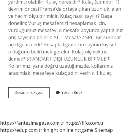
yardımcı olabilir. Kulaç neresidir? Kulaç (sembol: T),
devrim öncesi Fransa’da ortaya çıkan uzunluk, alan
ve hacim ölçü birimidir. Kulaç nasıl sayılır? Başa
dönelim: Vuruş mesafemizi hesaplamak için,
vurduğumuz mesafeyi o mesafe boyunca yaptığımız
atış sayısına böleriz. SL = Mesafe / SPL. Birisi kanat
açıklığı mı dedi? Hesapladığımız bu sayının kişisel
olduğunu belirtmek gerekir. Kulaç ölçmek ne
demek? STANDART DIŞI UZUNLUK BİRİMLERİ
Kollarımızı yana doğru uzattığımızda, kollarımız
arasındaki mesafeye kulaç adını veririz. 1 kulaç…
1
Devamını okuyun
Yorum Bırak
Kulaç
Ne
Demek
https://fantezimagaza.com.tr
https://fifo.com.tr
https://edup.com.tr
knight online
nttgame
Sitemap