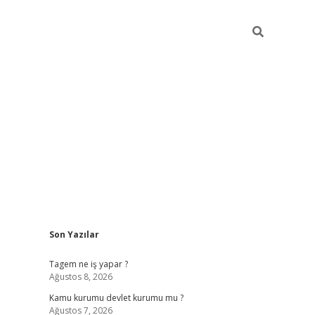
Sidebar
Son Yazılar
vdcasino
Tagem ne iş yapar ?
Ağustos 8, 2026
Kamu kurumu devlet kurumu mu ?
Ağustos 7, 2026