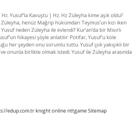
z. Yusuf’la Kavuştu | Hz. Hz Züleyha kime aşık oldu?
len Züleyha, henüz Mağrip hükümdarı Teymus’un kızı iken
usuf neden Züleyha ile evlendi? Kur’an’da bir Mısırlı
usuf’un hikayesi şöyle anlatılır: Potifar, Yusuf’u köle
uğu her şeyden onu sorumlu tuttu. Yusuf çok yakışıklı bir
 ve onunla birlikte olmak istedi. Yusuf ile Züleyha arasında
s://edup.com.tr
knight online
nttgame
Sitemap