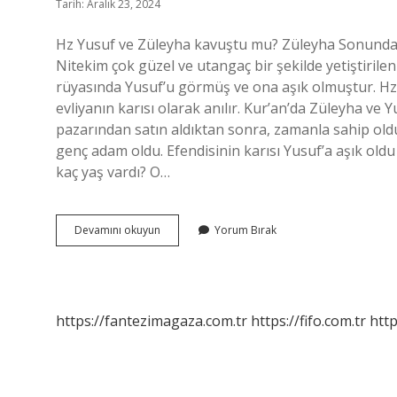
Tarih: Aralık 23, 2024
Hz Yusuf ve Züleyha kavuştu mu? Züleyha Sonunda H
Nitekim çok güzel ve utangaç bir şekilde yetiştiri
rüyasında Yusuf’u görmüş ve ona aşık olmuştur. Hz Y
evliyanın karısı olarak anılır. Kur’an’da Züleyha ve Y
pazarından satın aldıktan sonra, zamanla sahip old
genç adam oldu. Efendisinin karısı Yusuf’a aşık oldu
kaç yaş vardı? O…
Züleyha
Devamını okuyun
Yorum Bırak
Kime
Aşık
Oldu
https://fantezimagaza.com.tr
https://fifo.com.tr
http