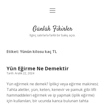
menüyü
Anasayfa
aç
Gizlilik Politikası
Günlük Fikirler
Yasal Uyarı
İlginç satırlarla farklı bir bakış açısı.
Hakkımızda
Etiket:
Yünün kilosu kaç TL
Yün Eğirme Ne Demektir
Tarih: Aralık 22, 2024
Yün eğirmek ne demek? İplikçi veya eğirme makinesi;
Tahta aletler, yün, keten, kenevir ve pamuk gibi lifli
hammaddeleri eğirmek ve ip yapmak (iplik eğirme)
için kullanılan, bir ucunda kanca bulunan tahta