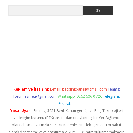
Arama
e
Reklam ve İletişim:
E-mail:
backlinkpaneli@gmail.com
Teams:
forumhizmeti@gmail.com
Whatsapp: 0262 606 0 726
Telegram:
@karabul
Yasal Uyarı:
Sitemiz, 5651 Sayılı Kanun gereğince Bilgi Teknolojileri
ve İletişim Kurumu (BTK) tarafından onaylanmış bir Yer Sağlayıcı
olarak hizmet vermektedir. Bu nedenle, sitedeki içerikleri proaktif
olarak denetleme veya araştırma yükümlülüğümüz bulunmamaktadır.