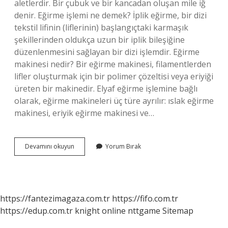
aletlerdir. Bir çubuk ve bir kancadan oluşan mile iğ
denir. Eğirme işlemi ne demek? İplik eğirme, bir dizi
tekstil lifinin (liflerinin) başlangıçtaki karmaşık
şekillerinden oldukça uzun bir iplik bileşiğine
düzenlenmesini sağlayan bir dizi işlemdir. Eğirme
makinesi nedir? Bir eğirme makinesi, filamentlerden
lifler oluşturmak için bir polimer çözeltisi veya eriyiği
üreten bir makinedir. Elyaf eğirme işlemine bağlı
olarak, eğirme makineleri üç türe ayrılır: ıslak eğirme
makinesi, eriyik eğirme makinesi ve…
Yün
Devamını okuyun
Yorum Bırak
Eğirme
Ne
Demektir
https://fantezimagaza.com.tr
https://fifo.com.tr
https://edup.com.tr
knight online
nttgame
Sitemap