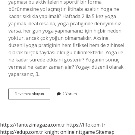
yapması bu aktivitelerin sportif bir forma
bürünmesine yol açmıştır. İltihabı azaltır. Yoga ne
kadar sıklıkla yapılmalı? Haftada 2 ila 5 kez yoga
yapmak ideal olsa da, yoga pratiğinde deneyiminiz
varsa, her gün yoga yapmamanız için hiçbir neden
yoktur, ancak çok yoğun olmamalıdır. Aksine,
düzenli yoga pratiğinin hem fiziksel hem de zihinsel
olarak birçok faydası olduğu bilinmektedir. Yoga ile
ne kadar sürede etkisini gösterir? Yoganın sonuç
vermesi ne kadar zaman alır? Yogayı düzenli olarak
yaparsanız, 3…
Günde
Devamını okuyun
2 Yorum
Kaç
Dakika
Yoga
Yapmalı
https://fantezimagaza.com.tr
https://fifo.com.tr
https://edup.com.tr
knight online
nttgame
Sitemap