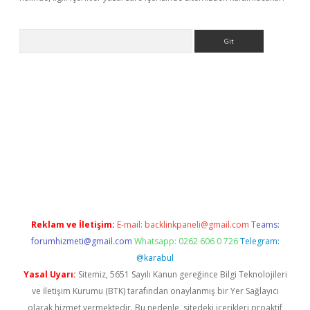
Arama
e
Reklam ve İletişim:
E-mail:
backlinkpaneli@gmail.com
Teams:
forumhizmeti@gmail.com
Whatsapp: 0262 606 0 726
Telegram:
@karabul
Yasal Uyarı:
Sitemiz, 5651 Sayılı Kanun gereğince Bilgi Teknolojileri
ve İletişim Kurumu (BTK) tarafından onaylanmış bir Yer Sağlayıcı
olarak hizmet vermektedir. Bu nedenle, sitedeki içerikleri proaktif