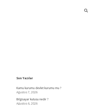
Sidebar
Son Yazılar
vdcasino.online
Kamu kurumu devlet kurumu mu ?
Ağustos 7, 2026
Bilgisayar kutusu nedir ?
Ağustos 6, 2026