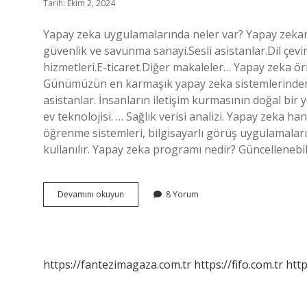
Tarih: Ekim 2, 2024
Yapay zeka uygulamalarında neler var? Yapay zekan
güvenlik ve savunma sanayi.Sesli asistanlar.Dil çevi
hizmetleri.E-ticaret.Diğer makaleler… Yapay zeka ör
Günümüzün en karmaşık yapay zeka sistemlerinden bi
asistanlar. İnsanların iletişim kurmasının doğal bir 
ev teknolojisi. … Sağlık verisi analizi. Yapay zeka 
öğrenme sistemleri, bilgisayarlı görüş uygulamaları,
kullanılır. Yapay zeka programı nedir? Güncellenebile
Yapay
Devamını okuyun
8 Yorum
Zeka
Uygulamaları
Nelerdir
https://fantezimagaza.com.tr
https://fifo.com.tr
http