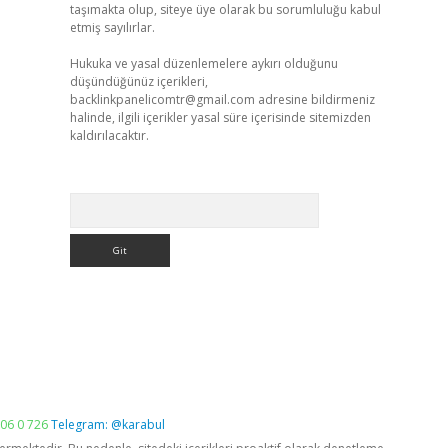
taşımakta olup, siteye üye olarak bu sorumluluğu kabul
etmiş sayılırlar.
Hukuka ve yasal düzenlemelere aykırı olduğunu
düşündüğünüz içerikleri,
backlinkpanelicomtr@gmail.com
adresine bildirmeniz
halinde, ilgili içerikler yasal süre içerisinde sitemizden
kaldırılacaktır.
Arama
06 0 726
Telegram: @karabul