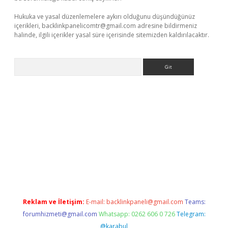
Hukuka ve yasal düzenlemelere aykırı olduğunu düşündüğünüz
içerikleri,
backlinkpanelicomtr@gmail.com
adresine bildirmeniz
halinde, ilgili içerikler yasal süre içerisinde sitemizden kaldırılacaktır.
Arama
e
Reklam ve İletişim:
E-mail:
backlinkpaneli@gmail.com
Teams:
forumhizmeti@gmail.com
Whatsapp: 0262 606 0 726
Telegram:
@karabul