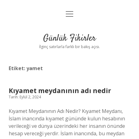
menüyü
Anasayfa
aç
Gizlilik Politikası
Günlük Fikirler
Yasal Uyarı
İlginç satırlarla farklı bir bakış açısı.
Hakkımızda
Etiket:
yamet
Kıyamet meydanının adı nedir
Tarih: Eylül 2, 2024
Kıyamet Meydanının Adı Nedir? Kıyamet Meydanı,
İslam inancında kıyamet gününde kulun hesabının
verileceği ve dünya üzerindeki her insanın önünde
hesap vereceği yerdir. İslam inancında, bu meydan