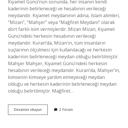
Kıyamet Günü’nün sonunda, her insanın kendi
kaderinin belirleneceği ve hesabının verileceği
meydandır. Kıyamet meydanının adına, İslam alimleri,
“Mizan”, “Mahşer” veya “Mağfiret Meydanı” olarak
dört farklı isim vermişlerdir. Mizan Mizan, Kıyamet
Günü’ndeki herkesin hesabının verileceği
meydandır. Kuran’da, Mizan’ın, tüm insanların
suçlarının ölçülmesi için kullanılacağı ve herkesin
kaderinin belirleneceği meydan olduğu belirtilmiştir.
Mahşer Mahşer, Kıyamet Günü’ndeki herkesin
hesabının verileceği meydandır. Kuran’da, Mahşer’in,
kimsenin kimseye yardım etmeyeceği meydan
olduğu ve herkesin kaderinin belirleneceği meydan
olduğu belirtilmiştir. Mağfiret…
Kıyamet
Devamını okuyun
2 Yorum
meydanının
adı
nedir