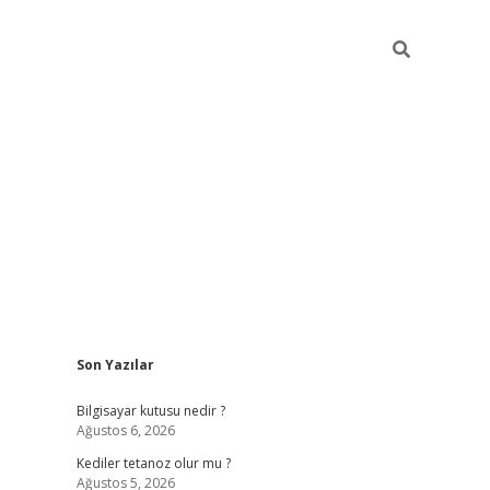
Sidebar
Son Yazılar
vdcasino.online
Bilgisayar kutusu nedir ?
Ağustos 6, 2026
Kediler tetanoz olur mu ?
Ağustos 5, 2026