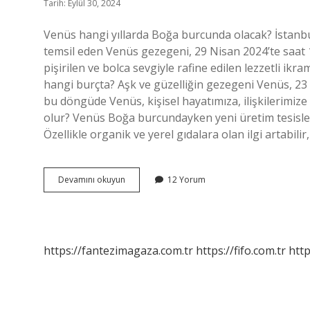
Tarih: Eylül 30, 2024
Venüs hangi yıllarda Boğa burcunda olacak? İstanbul’
temsil eden Venüs gezegeni, 29 Nisan 2024’te saat 
pişirilen ve bolca sevgiyle rafine edilen lezzetli ik
hangi burçta? Aşk ve güzelliğin gezegeni Venüs, 23 
bu döngüde Venüs, kişisel hayatımıza, ilişkilerimiz
olur? Venüs Boğa burcundayken yeni üretim tesisleri,
Özellikle organik ve yerel gıdalara olan ilgi artabilir
Venüs
Devamını okuyun
12 Yorum
Hangi
Tarihlerde
Boğadan
Geçiyor
https://fantezimagaza.com.tr
https://fifo.com.tr
http