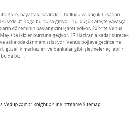
a göre, hayattaki sevinçleri, bolluğu ve küçük fırsatları
14:32’de 0° Boğa burcuna giriyor. Bu, düşük ateşte yavaşça
ramların döneminin başlangıcını işaret ediyor. 2024’te Venüs
Mayıs’ta İkizler burcuna geçiyor. 17 Haziran’a kadar sürecek
e ve aşka odaklanmamızı istiyor. Venüs boğaya geçince ne
 güzellik merkezleri ve bankalar gibi işletmeler açılabilir.
, bu da bizi…
s://edup.com.tr
knight online
nttgame
Sitemap