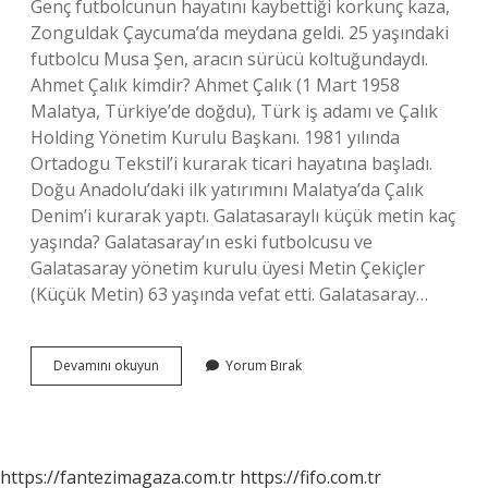
Genç futbolcunun hayatını kaybettiği korkunç kaza,
Zonguldak Çaycuma’da meydana geldi. 25 yaşındaki
futbolcu Musa Şen, aracın sürücü koltuğundaydı.
Ahmet Çalık kimdir? Ahmet Çalık (1 Mart 1958
Malatya, Türkiye’de doğdu), Türk iş adamı ve Çalık
Holding Yönetim Kurulu Başkanı. 1981 yılında
Ortadogu Tekstil’i kurarak ticari hayatına başladı.
Doğu Anadolu’daki ilk yatırımını Malatya’da Çalık
Denim’i kurarak yaptı. Galatasaraylı küçük metin kaç
yaşında? Galatasaray’ın eski futbolcusu ve
Galatasaray yönetim kurulu üyesi Metin Çekiçler
(Küçük Metin) 63 yaşında vefat etti. Galatasaray…
Galatasarayda
Devamını okuyun
Yorum Bırak
Ölen
Oyuncu
Var
Mı
https://fantezimagaza.com.tr
https://fifo.com.tr