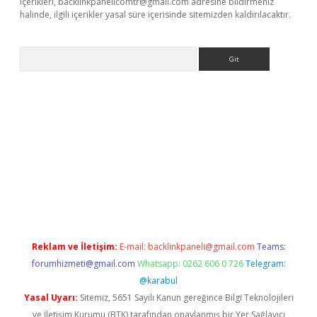
içerikleri,
backlinkpanelicomtr@gmail.com
adresine bildirmeniz
halinde, ilgili içerikler yasal süre içerisinde sitemizden kaldırılacaktır.
Arama
e
Reklam ve İletişim:
E-mail:
backlinkpaneli@gmail.com
Teams:
forumhizmeti@gmail.com
Whatsapp: 0262 606 0 726
Telegram:
@karabul
Yasal Uyarı:
Sitemiz, 5651 Sayılı Kanun gereğince Bilgi Teknolojileri
ve İletişim Kurumu (BTK) tarafından onaylanmış bir Yer Sağlayıcı