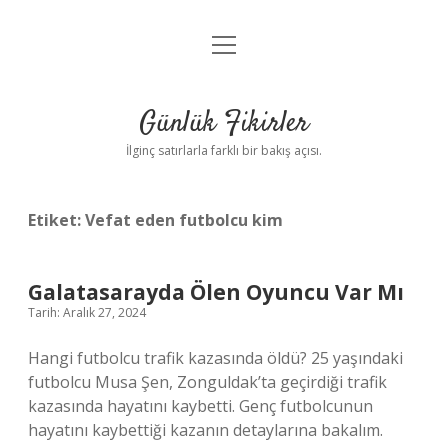
menüyü
Anasayfa
aç
Gizlilik Politikası
Günlük Fikirler
Yasal Uyarı
İlginç satırlarla farklı bir bakış açısı.
Hakkımızda
Etiket:
Vefat eden futbolcu kim
Galatasarayda Ölen Oyuncu Var Mı
Tarih: Aralık 27, 2024
Hangi futbolcu trafik kazasında öldü? 25 yaşındaki
futbolcu Musa Şen, Zonguldak’ta geçirdiği trafik
kazasında hayatını kaybetti. Genç futbolcunun
hayatını kaybettiği kazanın detaylarına bakalım.