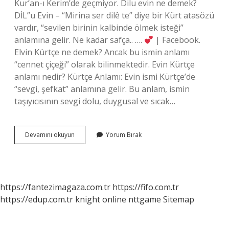
Kur’an-ı Kerim’de geçmiyor. Dilu evin ne demek?
DİL”u Evin – “Mirina ser dilê te” diye bir Kürt atasözü
vardır, “sevilen birinin kalbinde ölmek isteği”
anlamına gelir. Ne kadar safça.. ….
| Facebook.
Elvin Kürtçe ne demek? Ancak bu ismin anlamı
“cennet çiçeği” olarak bilinmektedir. Evin Kürtçe
anlamı nedir? Kürtçe Anlamı: Evin ismi Kürtçe’de
“sevgi, şefkat” anlamına gelir. Bu anlam, ismin
taşıyıcısının sevgi dolu, duygusal ve sıcak…
Kürtçe
Devamını okuyun
Yorum Bırak
Evin
Ne
Anlama
Gelir
https://fantezimagaza.com.tr
https://fifo.com.tr
https://edup.com.tr
knight online
nttgame
Sitemap