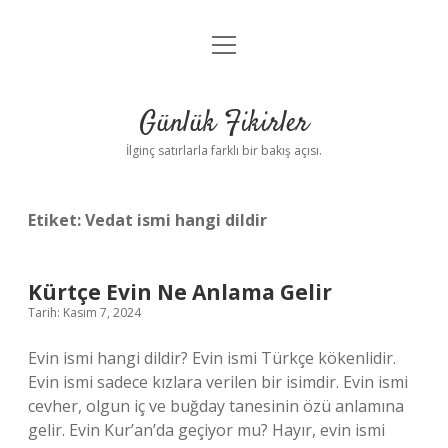
menüyü
Anasayfa
aç
Gizlilik Politikası
Günlük Fikirler
Yasal Uyarı
İlginç satırlarla farklı bir bakış açısı.
Hakkımızda
Etiket:
Vedat ismi hangi dildir
Kürtçe Evin Ne Anlama Gelir
Tarih: Kasım 7, 2024
Evin ismi hangi dildir? Evin ismi Türkçe kökenlidir.
Evin ismi sadece kızlara verilen bir isimdir. Evin ismi
cevher, olgun iç ve buğday tanesinin özü anlamına
gelir. Evin Kur’an’da geçiyor mu? Hayır, evin ismi