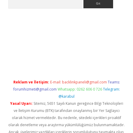
Arama
e
Reklam ve İletişim:
E-mail:
backlinkpaneli@gmail.com
Teams:
forumhizmeti@gmail.com
Whatsapp: 0262 606 0 726
Telegram:
@karabul
Yasal Uyarı:
Sitemiz, 5651 Sayılı Kanun gereğince Bilgi Teknolojileri
ve İletişim Kurumu (BTK) tarafından onaylanmış bir Yer Sağlayıcı
olarak hizmet vermektedir. Bu nedenle, sitedeki içerikleri proaktif
olarak denetleme veya araştırma yükümlülüğümüz bulunmamaktadır.
Ancak, üyelerimiz yazdıkları içeriklerin sorumluluğunu taşımakta olup,