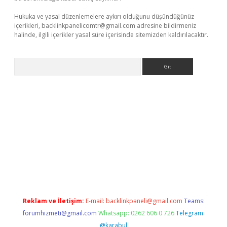
Hukuka ve yasal düzenlemelere aykırı olduğunu düşündüğünüz
içerikleri,
backlinkpanelicomtr@gmail.com
adresine bildirmeniz
halinde, ilgili içerikler yasal süre içerisinde sitemizden kaldırılacaktır.
Arama
e
Reklam ve İletişim:
E-mail:
backlinkpaneli@gmail.com
Teams:
forumhizmeti@gmail.com
Whatsapp: 0262 606 0 726
Telegram:
@karabul