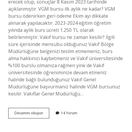
erecek olup, sonuçlar 8 Kasım 2023 tarihinde
açıklanmıştır. VGM bursu ilk aylık ne kadar? VGM
bursu ödenirken geri ödeme Ekim ayı dikkate
alınarak yapılacaktır. 2023-2024 eğitim öğretim
yılında aylık burs ücreti 1.250 TL olarak
belirlenmiştir. Vakıf bursu ne zaman kesilir? İlgili
süre içerisinde mensubu olduğunuz Vakıf Bölge
Müdürlüğüne belgenizi teslim etmemeniz, burs
alma hakkınızı kaybetmeniz ve Vakıf üniversitesinde
%100 burslu olmanıza rağmen yine de Vakıf
üniversitesinde öğreniminize devam etmeniz
halinde bağlı bulunduğunuz Vakıf Genel
Müdürlüğüne başvurmanız halinde VGM bursunuz
kesilir. Vakıflar Genel Müdürlüğü…
Vgm
Devamını okuyun
14 Yorum
Kaç
Ay
Burs