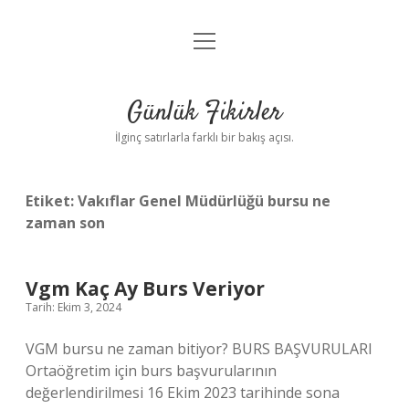
menüyü
Anasayfa
aç
Gizlilik Politikası
Günlük Fikirler
Yasal Uyarı
İlginç satırlarla farklı bir bakış açısı.
Hakkımızda
Etiket:
Vakıflar Genel Müdürlüğü bursu ne
zaman son
Vgm Kaç Ay Burs Veriyor
Tarih: Ekim 3, 2024
VGM bursu ne zaman bitiyor? BURS BAŞVURULARI
Ortaöğretim için burs başvurularının
değerlendirilmesi 16 Ekim 2023 tarihinde sona