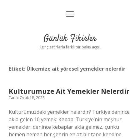
menüyü
Anasayfa
aç
Gizlilik Politikası
Günlük Fikirler
Yasal Uyarı
İlginç satırlarla farklı bir bakış açısı.
Hakkımızda
Etiket:
Ülkemize ait yöresel yemekler nelerdir
Kulturumuze Ait Yemekler Nelerdir
Tarih: Ocak 18, 2025
Kültürümüzdeki yemekler nelerdir? Türkiye denince
akla gelen 10 yemek: Kebap. Türkiye’nin meşhur
yemekleri denince kebaplar akla gelmez, çünkü
hemen hemen her şehrin en az bir tane kendine