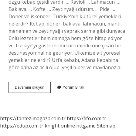
özgü kebap çeşidi vardır. … Ravioli … Lahmacun. …
Baklava. … Köfte. … Zeytinyağlı dürüm. … Pide. …
Döner ve iskender. Türkiye’nin kültürel yemekleri
nelerdir? Kebap, döner, baklava, lahmacun, mantı,
menemen ve zeytinyağlı yaprak sarma gibi dünyaca
ünlü lezzetler hem damağa hem göze hitap ediyor
ve Türkiye’yi gastronomi turizminde öne çıkan bir
destinasyon haline getiriyor. Ülkemize ait yöresel
yemekler nelerdir? Urfa kebabı, Adana kebabına
göre daha az acılı olup, yeşil biber ve maydanozla…
Kulturumuze
Devamını okuyun
Yorum Bırak
Ait
Yemekler
Nelerdir
https://fantezimagaza.com.tr
https://fifo.com.tr
https://edup.com.tr
knight online
nttgame
Sitemap