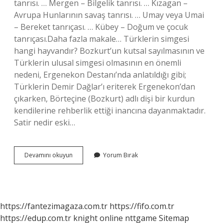
tanrısı. … Mergen – Bilgelik tanrısı. … Kızagan –
Avrupa Hunlarının savaş tanrısı. … Umay veya Umai
– Bereket tanrıçası. … Kübey – Doğum ve çocuk
tanrıçası.Daha fazla makale… Türklerin simgesi
hangi hayvandır? Bozkurt’un kutsal sayılmasının ve
Türklerin ulusal simgesi olmasının en önemli
nedeni, Ergenekon Destanı’nda anlatıldığı gibi;
Türklerin Demir Dağlar’ı eriterek Ergenekon’dan
çıkarken, Börteçine (Bozkurt) adlı dişi bir kurdun
kendilerine rehberlik ettiği inancına dayanmaktadır.
Satir nedir eski…
Türk
Devamını okuyun
Yorum Bırak
Mitosları
Nelerdir
https://fantezimagaza.com.tr
https://fifo.com.tr
https://edup.com.tr
knight online
nttgame
Sitemap