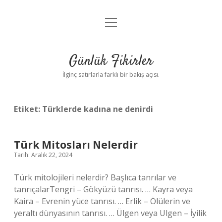
menüyü
Anasayfa
aç
Gizlilik Politikası
Günlük Fikirler
Yasal Uyarı
İlginç satırlarla farklı bir bakış açısı.
Hakkımızda
Etiket:
Türklerde kadına ne denirdi
Türk Mitosları Nelerdir
Tarih: Aralık 22, 2024
Türk mitolojileri nelerdir? Başlıca tanrılar ve
tanrıçalarTengri – Gökyüzü tanrısı. … Kayra veya
Kaira – Evrenin yüce tanrısı. … Erlik – Ölülerin ve
yeraltı dünyasının tanrısı. … Ülgen veya Ulgen – İyilik