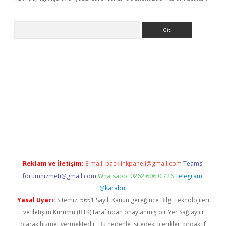
Arama
e
Reklam ve İletişim:
E-mail:
backlinkpaneli@gmail.com
Teams:
forumhizmeti@gmail.com
Whatsapp: 0262 606 0 726
Telegram:
@karabul
Yasal Uyarı:
Sitemiz, 5651 Sayılı Kanun gereğince Bilgi Teknolojileri
ve İletişim Kurumu (BTK) tarafından onaylanmış bir Yer Sağlayıcı
olarak hizmet vermektedir. Bu nedenle, sitedeki içerikleri proaktif