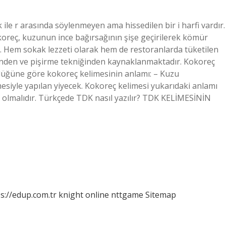
 k ile r arasında söylenmeyen ama hissedilen bir i harfi vardır.
koreç, kuzunun ince bağırsağının şişe geçirilerek kömür
ir. Hem sokak lezzeti olarak hem de restoranlarda tüketilen
ğinden ve pişirme tekniğinden kaynaklanmaktadır. Kokoreç
özlüğüne göre kokoreç kelimesinin anlamı: – Kuzu
lmesiyle yapılan yiyecek. Kokoreç kelimesi yukarıdaki anlamı
ç olmalıdır. Türkçede TDK nasıl yazılır? TDK KELİMESİNİN
s://edup.com.tr
knight online
nttgame
Sitemap