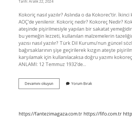
Tarih: Aralık 22, 2024
Kokoriç nasıl yazılır? Aslında o da Kokorec’tir. İkinci
AOÇ’de yenilenir. Kokoriç nedir? Kokoreç Nedir? Ko
ateşinde pişirilmesiyle yapılan bir sakatat yemeğid
bu yemeğin lezzeti, kullanılan malzemelerin tazeli
yazısı nasıl yazılır? Türk Dil Kurumu’nun güncel s
bağırsaklarının şişe geçirilerek kızgın ateşte pişiri
karşılamak için kullanılacaksa doğru yazımı kokore
ANLAMI: 12 Temmuz 1932’de…
Kokoriç
Devamını okuyun
Yorum Bırak
Nasıl
Yazılır
Tdk
https://fantezimagaza.com.tr
https://fifo.com.tr
http