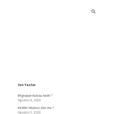
Sidebar
Son Yazılar
vdcasino.online
Bilgisayar kutusu nedir ?
Ağustos 6, 2026
Kediler tetanoz olur mu ?
Ağustos 5, 2026