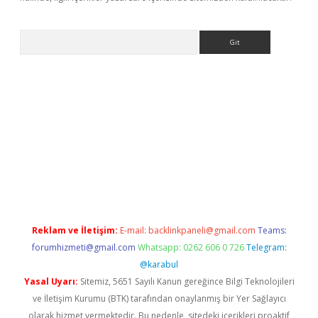
Arama
e
Reklam ve İletişim:
E-mail:
backlinkpaneli@gmail.com
Teams:
forumhizmeti@gmail.com
Whatsapp: 0262 606 0 726
Telegram:
@karabul
Yasal Uyarı:
Sitemiz, 5651 Sayılı Kanun gereğince Bilgi Teknolojileri
ve İletişim Kurumu (BTK) tarafından onaylanmış bir Yer Sağlayıcı
olarak hizmet vermektedir. Bu nedenle, sitedeki içerikleri proaktif