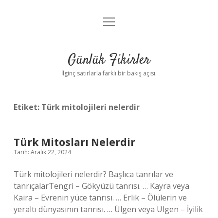
menüyü
Anasayfa
aç
Gizlilik Politikası
Günlük Fikirler
Yasal Uyarı
İlginç satırlarla farklı bir bakış açısı.
Hakkımızda
Etiket:
Türk mitolojileri nelerdir
Türk Mitosları Nelerdir
Tarih: Aralık 22, 2024
Türk mitolojileri nelerdir? Başlıca tanrılar ve
tanrıçalarTengri – Gökyüzü tanrısı. … Kayra veya
Kaira – Evrenin yüce tanrısı. … Erlik – Ölülerin ve
yeraltı dünyasının tanrısı. … Ülgen veya Ulgen – İyilik