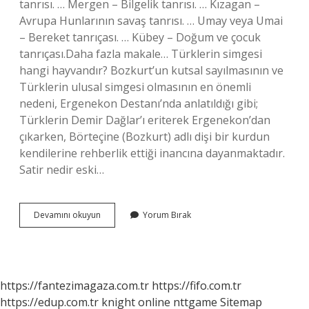
tanrısı. … Mergen – Bilgelik tanrısı. … Kızagan –
Avrupa Hunlarının savaş tanrısı. … Umay veya Umai
– Bereket tanrıçası. … Kübey – Doğum ve çocuk
tanrıçası.Daha fazla makale… Türklerin simgesi
hangi hayvandır? Bozkurt’un kutsal sayılmasının ve
Türklerin ulusal simgesi olmasının en önemli
nedeni, Ergenekon Destanı’nda anlatıldığı gibi;
Türklerin Demir Dağlar’ı eriterek Ergenekon’dan
çıkarken, Börteçine (Bozkurt) adlı dişi bir kurdun
kendilerine rehberlik ettiği inancına dayanmaktadır.
Satir nedir eski…
Türk
Devamını okuyun
Yorum Bırak
Mitosları
Nelerdir
https://fantezimagaza.com.tr
https://fifo.com.tr
https://edup.com.tr
knight online
nttgame
Sitemap