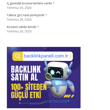
İç güvenlik brovesi kimlere verilir ?
Temmuz 30, 2026
Takma göz nasıl yerleştirilir ?
Temmuz 28, 2026
Kozanın sahibi kimdir ?
Temmuz 26, 2026