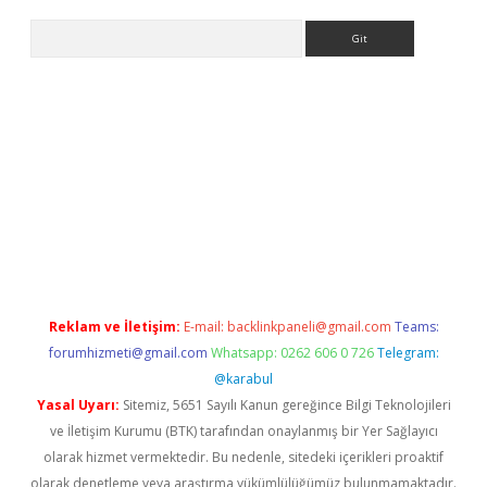
Arama
e
Reklam ve İletişim:
E-mail:
backlinkpaneli@gmail.com
Teams:
forumhizmeti@gmail.com
Whatsapp: 0262 606 0 726
Telegram:
@karabul
Yasal Uyarı:
Sitemiz, 5651 Sayılı Kanun gereğince Bilgi Teknolojileri
ve İletişim Kurumu (BTK) tarafından onaylanmış bir Yer Sağlayıcı
olarak hizmet vermektedir. Bu nedenle, sitedeki içerikleri proaktif
olarak denetleme veya araştırma yükümlülüğümüz bulunmamaktadır.