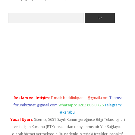
Arama
line
Reklam ve İletişim:
E-mail:
backlinkpaneli@gmail.com
Teams:
forumhizmeti@gmail.com
Whatsapp: 0262 606 0 726
Telegram:
@karabul
Yasal Uyarı:
Sitemiz, 5651 Sayılı Kanun gereğince Bilgi Teknolojileri
ve İletişim Kurumu (BTK) tarafından onaylanmış bir Yer Sağlayıcı
olarak hizmet vermektedir. Bu nedenle, sitedeki içerikleri proaktif