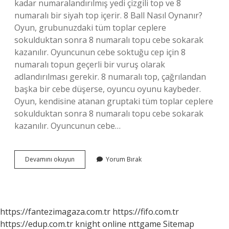
kadar numaralandırılmış yedi çizgili top ve 8
numaralı bir siyah top içerir. 8 Ball Nasıl Oynanır?
Oyun, grubunuzdaki tüm toplar ceplere
sokulduktan sonra 8 numaralı topu cebe sokarak
kazanılır. Oyuncunun cebe soktuğu cep için 8
numaralı topun geçerli bir vuruş olarak
adlandırılması gerekir. 8 numaralı top, çağrılandan
başka bir cebe düşerse, oyuncu oyunu kaybeder.
Oyun, kendisine atanan gruptaki tüm toplar ceplere
sokulduktan sonra 8 numaralı topu cebe sokarak
kazanılır. Oyuncunun cebe…
Bilardo
Devamını okuyun
Yorum Bırak
8
Top
Nasıl
Dizilir
https://fantezimagaza.com.tr
https://fifo.com.tr
https://edup.com.tr
knight online
nttgame
Sitemap