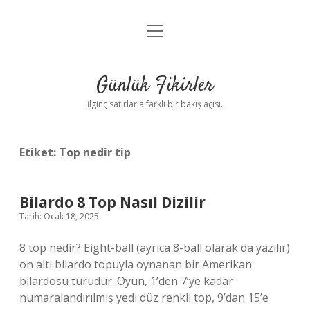
menüyü
Anasayfa
aç
Gizlilik Politikası
Günlük Fikirler
Yasal Uyarı
İlginç satırlarla farklı bir bakış açısı.
Hakkımızda
Etiket:
Top nedir tip
Bilardo 8 Top Nasıl Dizilir
Tarih: Ocak 18, 2025
8 top nedir? Eight-ball (ayrıca 8-ball olarak da yazılır)
on altı bilardo topuyla oynanan bir Amerikan
bilardosu türüdür. Oyun, 1’den 7’ye kadar
numaralandırılmış yedi düz renkli top, 9’dan 15’e