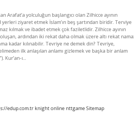
an Arafat’a yolculuğun başlangıcı olan Zilhicce ayının
erleri ziyaret etmek İslam’ın beş şartından biridir. Terviye
 kılmak ve ibadet etmek çok faziletlidir. Zilhicce ayının
n oluşan, ardından iki rekat daha olmak üzere altı rekat nama
ama kadar kılınabilir. Tevriye ne demek din? Tevriye,
elimeden ilk anlaşılan anlamı gizlemek ve başka bir anlam
”). Kur’an-ı…
s://edup.com.tr
knight online
nttgame
Sitemap