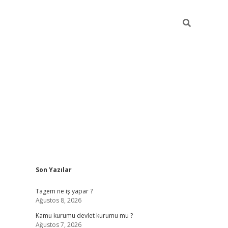
Sidebar
Son Yazılar
vdcasino
Tagem ne iş yapar ?
Ağustos 8, 2026
Kamu kurumu devlet kurumu mu ?
Ağustos 7, 2026