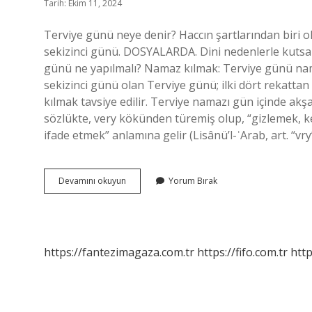
Tarih: Ekim 11, 2024
Terviye günü neye denir? Haccın şartlarından biri ol
sekizinci günü. DOSYALARDA. Dini nedenlerle kutsal y
günü ne yapılmalı? Namaz kılmak: Terviye günü namaz
sekizinci günü olan Terviye günü; ilki dört rekatta
kılmak tavsiye edilir. Terviye namazı gün içinde akş
sözlükte, very kökünden türemiş olup, “gizlemek, k
ifade etmek” anlamına gelir (Lisânü’l-ʿArab, art. “vry
Tevriye
Devamını okuyun
Yorum Bırak
Günü
Ne
Demek
https://fantezimagaza.com.tr
https://fifo.com.tr
http