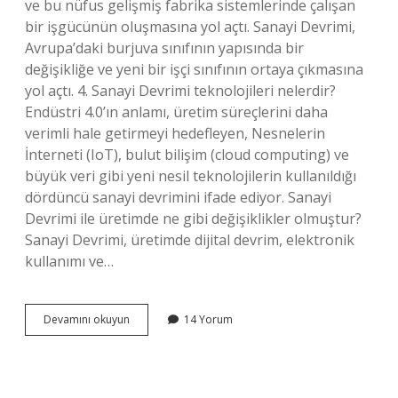
ve bu nüfus gelişmiş fabrika sistemlerinde çalışan
bir işgücünün oluşmasına yol açtı. Sanayi Devrimi,
Avrupa’daki burjuva sınıfının yapısında bir
değişikliğe ve yeni bir işçi sınıfının ortaya çıkmasına
yol açtı. 4. Sanayi Devrimi teknolojileri nelerdir?
Endüstri 4.0’ın anlamı, üretim süreçlerini daha
verimli hale getirmeyi hedefleyen, Nesnelerin
İnterneti (IoT), bulut bilişim (cloud computing) ve
büyük veri gibi yeni nesil teknolojilerin kullanıldığı
dördüncü sanayi devrimini ifade ediyor. Sanayi
Devrimi ile üretimde ne gibi değişiklikler olmuştur?
Sanayi Devrimi, üretimde dijital devrim, elektronik
kullanımı ve…
Sanayi
Devamını okuyun
14 Yorum
Devriminde
Hangi
Teknolojik
Gelişmeler