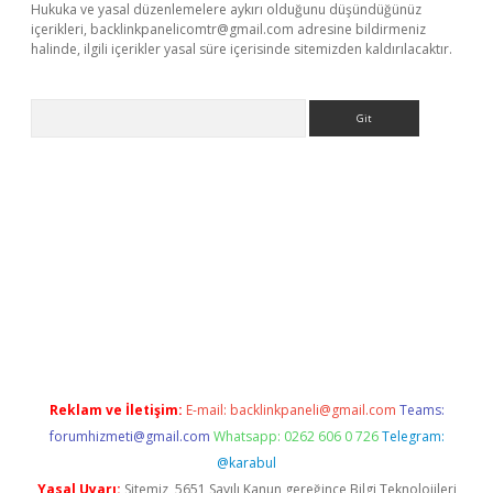
Hukuka ve yasal düzenlemelere aykırı olduğunu düşündüğünüz
içerikleri,
backlinkpanelicomtr@gmail.com
adresine bildirmeniz
halinde, ilgili içerikler yasal süre içerisinde sitemizden kaldırılacaktır.
Arama
e
Reklam ve İletişim:
E-mail:
backlinkpaneli@gmail.com
Teams:
forumhizmeti@gmail.com
Whatsapp: 0262 606 0 726
Telegram:
@karabul
Yasal Uyarı:
Sitemiz, 5651 Sayılı Kanun gereğince Bilgi Teknolojileri