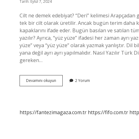
Tarih: Eylül 7, 2024
Cilt ne demek edebiyat? “Deri” kelimesi Arapçadan g
tek bir cilt olarak üretilir. Ancak bugün terim daha
kapaklarını ifade eder. Bugün basılan ve satılan tüm
yazılır? Ayrıca, “yüz yüze” ifadesi her zaman ayrı y
yüze” veya “yüz yüze” olarak yazmak yanlıştır. Dil b
yana değil ayrı ayrı yapılmalıdır. Nasıl Yazılır Tü
gereken…
Cilt
Devamını okuyun
2 Yorum
Nasıl
Yazılır
Tdk
https://fantezimagaza.com.tr
https://fifo.com.tr
http