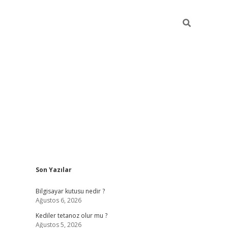
Sidebar
Son Yazılar
vdcasino.online
Bilgisayar kutusu nedir ?
Ağustos 6, 2026
Kediler tetanoz olur mu ?
Ağustos 5, 2026