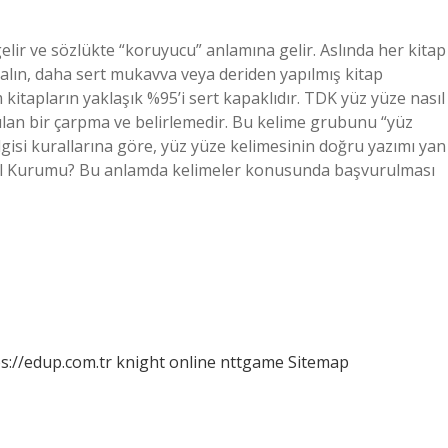
elir ve sözlükte “koruyucu” anlamına gelir. Aslında her kitap
 kalın, daha sert mukavva veya deriden yapılmış kitap
 kitapların yaklaşık %95’i sert kapaklıdır. TDK yüz yüze nasıl
azılan bir çarpma ve belirlemedir. Bu kelime grubunu “yüz
ilgisi kurallarına göre, yüz yüze kelimesinin doğru yazımı yan
rk Dil Kurumu? Bu anlamda kelimeler konusunda başvurulması
s://edup.com.tr
knight online
nttgame
Sitemap