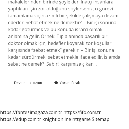
makalelerinden birinde şöyle der: İnatçı insanlara
yaptıkları işin zor olduğunu söylerseniz, o görevi
tamamlamak için azimli bir şekilde çalışmaya devam
ederler. Sebat etmek ne demektir? – Bir işi sonuna
kadar götürmek ve bu konuda ısrarcı olmak
anlamına gelir. Örnek: Tıp alanında başarılı bir
doktor olmak için, hedefler koyarak zor koşullar
karşısında “sebat etmek” gerekir. – Bir işi sonuna
kadar sürdürmek, sebat etmekle ifade edilir. İslamda
sebat ne demek? ‘Sabır’; karşımıza çıkan…
Sebat
Devamını okuyun
Yorum Bırak
Nedir
Ne
Anlama
Gelir
https://fantezimagaza.com.tr
https://fifo.com.tr
https://edup.com.tr
knight online
nttgame
Sitemap