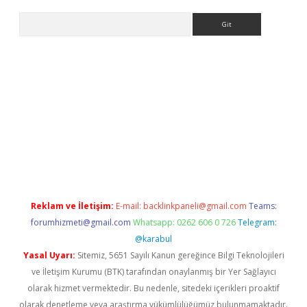
Arama
e
Reklam ve İletişim:
E-mail:
backlinkpaneli@gmail.com
Teams:
forumhizmeti@gmail.com
Whatsapp: 0262 606 0 726
Telegram:
@karabul
Yasal Uyarı:
Sitemiz, 5651 Sayılı Kanun gereğince Bilgi Teknolojileri
ve İletişim Kurumu (BTK) tarafından onaylanmış bir Yer Sağlayıcı
olarak hizmet vermektedir. Bu nedenle, sitedeki içerikleri proaktif
olarak denetleme veya araştırma yükümlülüğümüz bulunmamaktadır.