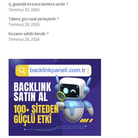
İç güvenlik brovesi kimlere verilir ?
Temmuz 30, 2026
Takma göz nasıl yerleştirilir ?
Temmuz 28, 2026
Kozanın sahibi kimdir ?
Temmuz 26, 2026