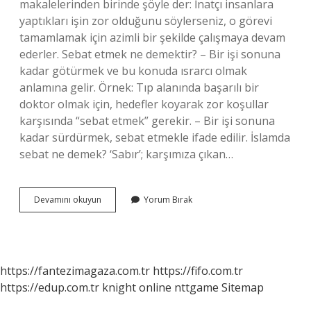
makalelerinden birinde şöyle der: İnatçı insanlara
yaptıkları işin zor olduğunu söylerseniz, o görevi
tamamlamak için azimli bir şekilde çalışmaya devam
ederler. Sebat etmek ne demektir? – Bir işi sonuna
kadar götürmek ve bu konuda ısrarcı olmak
anlamına gelir. Örnek: Tıp alanında başarılı bir
doktor olmak için, hedefler koyarak zor koşullar
karşısında “sebat etmek” gerekir. – Bir işi sonuna
kadar sürdürmek, sebat etmekle ifade edilir. İslamda
sebat ne demek? ‘Sabır’; karşımıza çıkan…
Sebat
Devamını okuyun
Yorum Bırak
Nedir
Ne
Anlama
Gelir
https://fantezimagaza.com.tr
https://fifo.com.tr
https://edup.com.tr
knight online
nttgame
Sitemap