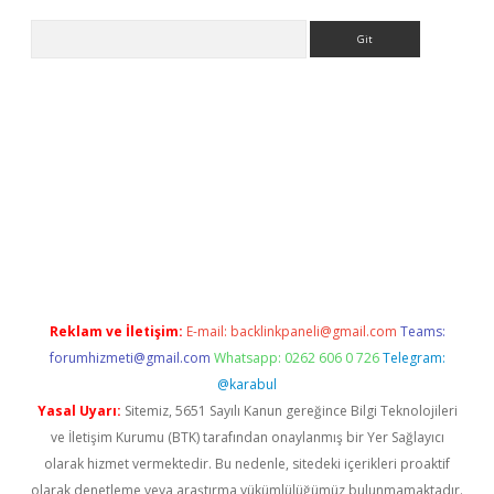
Arama
e
Reklam ve İletişim:
E-mail:
backlinkpaneli@gmail.com
Teams:
forumhizmeti@gmail.com
Whatsapp: 0262 606 0 726
Telegram:
@karabul
Yasal Uyarı:
Sitemiz, 5651 Sayılı Kanun gereğince Bilgi Teknolojileri
ve İletişim Kurumu (BTK) tarafından onaylanmış bir Yer Sağlayıcı
olarak hizmet vermektedir. Bu nedenle, sitedeki içerikleri proaktif
olarak denetleme veya araştırma yükümlülüğümüz bulunmamaktadır.