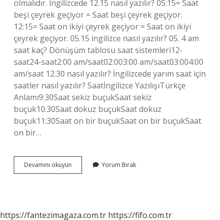
olmalıdır. İngilizcede 12.15 nasıl yazılır? 05:15= Saat
beşi çeyrek geçiyor = Saat beşi çeyrek geçiyor.
12:15= Saat on ikiyi çeyrek geçiyor = Saat on ikiyi
çeyrek geçiyor. 05.15 ingilizce nasıl yazılır? 05. 4 am
saat kaç? Dönüşüm tablosu saat sistemleri12-
saat24-saat2:00 am/saat02:003:00 am/saat03:004:00
am/saat 12.30 nasıl yazılır? İngilizcede yarım saat için
saatler nasıl yazılır? Saatİngilizce YazılışıTürkçe
Anlamı9:30Saat sekiz buçukSaat sekiz
buçuk10:30Saat dokuz buçukSaat dokuz
buçuk11:30Saat on bir buçukSaat on bir buçukSaat
on bir…
4
Devamını okuyun
Yorum Bırak
30
Nasil
Yazilir
https://fantezimagaza.com.tr
https://fifo.com.tr