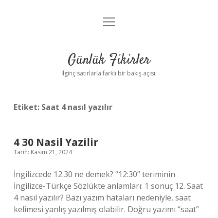
menüyü
Anasayfa
aç
Gizlilik Politikası
Günlük Fikirler
Yasal Uyarı
İlginç satırlarla farklı bir bakış açısı.
Hakkımızda
Etiket:
Saat 4 nasıl yazılır
4 30 Nasil Yazilir
Tarih: Kasım 21, 2024
İngilizcede 12.30 ne demek? “12:30” teriminin
İngilizce-Türkçe Sözlükte anlamları: 1 sonuç 12. Saat
4 nasıl yazılır? Bazı yazım hataları nedeniyle, saat
kelimesi yanlış yazılmış olabilir. Doğru yazımı “saat”