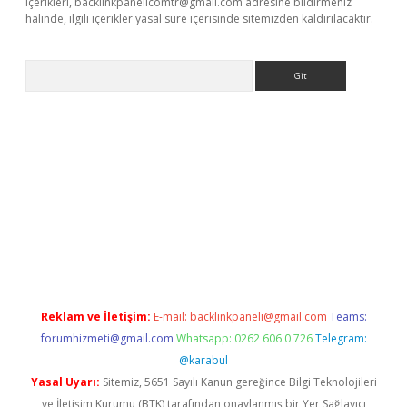
içerikleri,
backlinkpanelicomtr@gmail.com
adresine bildirmeniz
halinde, ilgili içerikler yasal süre içerisinde sitemizden kaldırılacaktır.
Arama
e
Reklam ve İletişim:
E-mail:
backlinkpaneli@gmail.com
Teams:
forumhizmeti@gmail.com
Whatsapp: 0262 606 0 726
Telegram:
@karabul
Yasal Uyarı:
Sitemiz, 5651 Sayılı Kanun gereğince Bilgi Teknolojileri
ve İletişim Kurumu (BTK) tarafından onaylanmış bir Yer Sağlayıcı