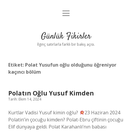
menüyü
Anasayfa
aç
Gizlilik Politikası
Günlük Fikirler
Yasal Uyarı
İlginç satırlarla farklı bir bakış açısı.
Hakkımızda
Etiket:
Polat Yusufun oğlu olduğunu öğreniyor
kaçıncı bölüm
Polatın Oğlu Yusuf Kimden
Tarih: Ekim 14, 2024
Kurtlar Vadisi Yusuf kimin oğlu?
23 Haziran 2024
Polatin’in çocuğu kimden? Polat-Ebru çiftinin çocuğu
Elif dünyaya geldi. Polat Karahanlı’nın babası