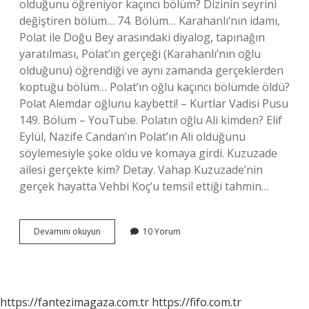
olduğunu öğreniyor kaçıncı bölüm? Dizinin seyrini
değiştiren bölüm… 74. Bölüm… Karahanlı’nın idamı,
Polat ile Doğu Bey arasındaki diyalog, tapınağın
yaratılması, Polat’ın gerçeği (Karahanlı’nın oğlu
olduğunu) öğrendiği ve aynı zamanda gerçeklerden
koptuğu bölüm… Polat’ın oğlu kaçıncı bölümde öldü?
Polat Alemdar oğlunu kaybetti! – Kurtlar Vadisi Pusu
149. Bölüm – YouTube. Polatın oğlu Ali kimden? Elif
Eylül, Nazife Candan’ın Polat’ın Ali olduğunu
söylemesiyle şoke oldu ve komaya girdi. Kuzuzade
ailesi gerçekte kim? Detay. Vahap Kuzuzade’nin
gerçek hayatta Vehbi Koç’u temsil ettiği tahmin…
Polatın
Devamını okuyun
10 Yorum
Oğlu
Yusuf
Kimden
https://fantezimagaza.com.tr
https://fifo.com.tr