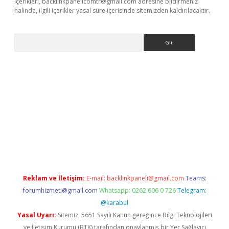
içerikleri,
backlinkpanelicomtr@gmail.com
adresine bildirmeniz
halinde, ilgili içerikler yasal süre içerisinde sitemizden kaldırılacaktır.
Arama
e
Reklam ve İletişim:
E-mail:
backlinkpaneli@gmail.com
Teams:
forumhizmeti@gmail.com
Whatsapp: 0262 606 0 726
Telegram:
@karabul
Yasal Uyarı:
Sitemiz, 5651 Sayılı Kanun gereğince Bilgi Teknolojileri
ve İletişim Kurumu (BTK) tarafından onaylanmış bir Yer Sağlayıcı