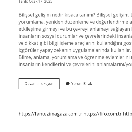
Tarih: Ocak 17, 2025
Bilişsel gelişim nedir kısaca tanımı? Bilişsel geliş
yorumlama, yeniden düzenleme ve değerlendirme aşa
etkileşime girmeyi ve bu çevreyi anlamayı sağlayan b
insanların sosyal durumlar ve çevrelerindeki insanla
ve dikkat gibi bilgi işleme araçlarını kullandığını gö
içgörüler yapay zekanın uygulamalarında kullanılır. 
Bilme, anlama, yorumlama ve öğrenme eylemlerini müm
insanların kendilerini ve çevrelerini anlamalarını/
Bilişsel
Devamını okuyun
Yorum Bırak
Gelişim
Yaklaşımı
Nedir
https://fantezimagaza.com.tr
https://fifo.com.tr
http