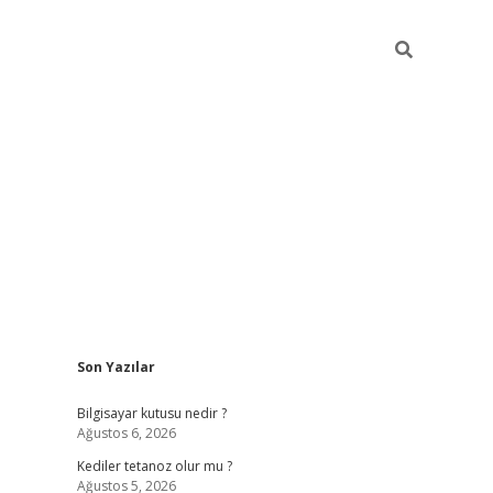
Sidebar
Son Yazılar
vdcasino
Bilgisayar kutusu nedir ?
Ağustos 6, 2026
Kediler tetanoz olur mu ?
Ağustos 5, 2026