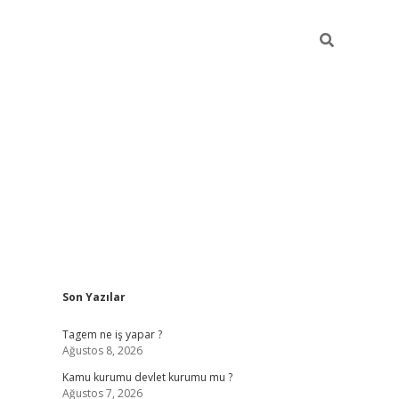
Sidebar
Son Yazılar
vdcasino
Tagem ne iş yapar ?
Ağustos 8, 2026
Kamu kurumu devlet kurumu mu ?
Ağustos 7, 2026