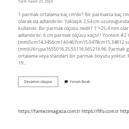
Tarih: Kasım 23, 2024
1 parmak ortalama kaç cm’dir? Bir parmakta kaç cm
olarak da adlandırılır. Yaklaşık 2,54 cm uzunluğundad
kullanılır. Bir parmak ölçüsü nedir? 1″=25,4 mm ola
adlandırılır. 6 cm parmak ölçüsü kaçtır? Yöntem
(mm)5cm14.3456cm14.6467cm15.0478cm15.34812 sat
(mm)UKrupa1655016.25.55116.565216.96. Parmak gen
ortalama veya standart bir parmak boyutu yoktur. P
19…
Bir
Devamını okuyun
Yorum Bırak
Parmak
Genişliği
Kaç
Cm
https://fantezimagaza.com.tr
https://fifo.com.tr
http