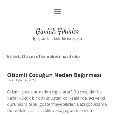
menüyü
Anasayfa
aç
Gizlilik Politikası
Günlük Fikirler
Yasal Uyarı
İlginç satırlarla farklı bir bakış açısı.
Hakkımızda
Etiket:
Otizm öfke nöbeti nasıl olur
Otizmli Çocuğun Neden Bağırması
Tarih: Eylül 16, 2024
Otizmli çocuklar neden ciglik atar? Bu çocuklar bu
kadar küçük bir dokunuştan korksalar da, acı verici
durumlara tepki göstermeyebilirler. Bazı çocuklarda
bu tepkiler, acı, sıcaklık ve soğuğun farkında