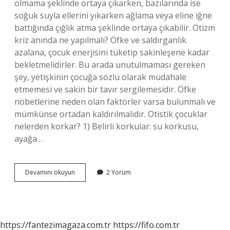
olmama şeklinde ortaya çıkarken, bazılarında ise
soğuk suyla ellerini yıkarken ağlama veya eline iğne
battığında çığlık atma şeklinde ortaya çıkabilir. Otizm
kriz anında ne yapılmalı? Öfke ve saldırganlık
azalana, çocuk enerjisini tüketip sakinleşene kadar
bekletmelidirler. Bu arada unutulmaması gereken
şey, yetişkinin çocuğa sözlü olarak müdahale
etmemesi ve sakin bir tavır sergilemesidir. Öfke
nöbetlerine neden olan faktörler varsa bulunmalı ve
mümkünse ortadan kaldırılmalıdır. Otistik çocuklar
nelerden korkar? 1) Belirli korkular: su korkusu,
ayağa…
Otizmli
Devamını okuyun
2 Yorum
Çocuğun
Neden
Bağırması
https://fantezimagaza.com.tr
https://fifo.com.tr