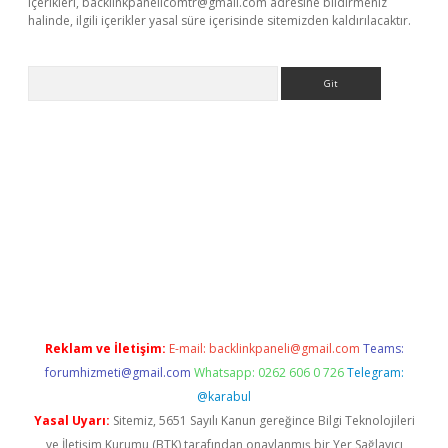
içerikleri,
backlinkpanelicomtr@gmail.com
adresine bildirmeniz
halinde, ilgili içerikler yasal süre içerisinde sitemizden kaldırılacaktır.
Arama
ine
Reklam ve İletişim:
E-mail:
backlinkpaneli@gmail.com
Teams:
forumhizmeti@gmail.com
Whatsapp: 0262 606 0 726
Telegram:
@karabul
Yasal Uyarı:
Sitemiz, 5651 Sayılı Kanun gereğince Bilgi Teknolojileri
ve İletişim Kurumu (BTK) tarafından onaylanmış bir Yer Sağlayıcı