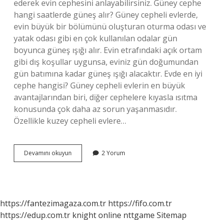
ederek evin cephesini anlayabilirsiniz. Güney cephe
hangi saatlerde güneş alır? Güney cepheli evlerde,
evin büyük bir bölümünü oluşturan oturma odası ve
yatak odası gibi en çok kullanılan odalar gün
boyunca güneş ışığı alır. Evin etrafındaki açık ortam
gibi dış koşullar uygunsa, eviniz gün doğumundan
gün batımına kadar güneş ışığı alacaktır. Evde en iyi
cephe hangisi? Güney cepheli evlerin en büyük
avantajlarından biri, diğer cephelere kıyasla ısıtma
konusunda çok daha az sorun yaşanmasıdır.
Özellikle kuzey cepheli evlere…
Güney
Devamını okuyun
2 Yorum
Cephe
Nasıl
Anlaşılır
https://fantezimagaza.com.tr
https://fifo.com.tr
https://edup.com.tr
knight online
nttgame
Sitemap