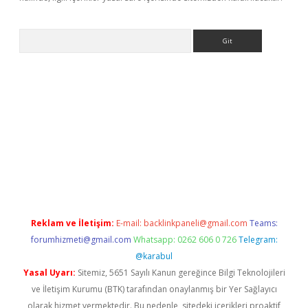
Arama
e
Reklam ve İletişim:
E-mail:
backlinkpaneli@gmail.com
Teams:
forumhizmeti@gmail.com
Whatsapp: 0262 606 0 726
Telegram:
@karabul
Yasal Uyarı:
Sitemiz, 5651 Sayılı Kanun gereğince Bilgi Teknolojileri
ve İletişim Kurumu (BTK) tarafından onaylanmış bir Yer Sağlayıcı
olarak hizmet vermektedir. Bu nedenle, sitedeki içerikleri proaktif