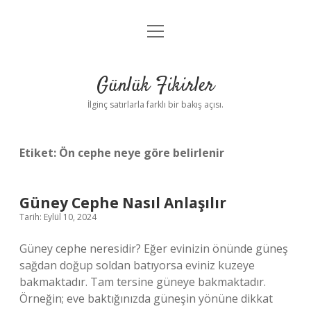
menüyü
Anasayfa
aç
Gizlilik Politikası
Günlük Fikirler
Yasal Uyarı
İlginç satırlarla farklı bir bakış açısı.
Hakkımızda
Etiket:
Ön cephe neye göre belirlenir
Güney Cephe Nasıl Anlaşılır
Tarih: Eylül 10, 2024
Güney cephe neresidir? Eğer evinizin önünde güneş
sağdan doğup soldan batıyorsa eviniz kuzeye
bakmaktadır. Tam tersine güneye bakmaktadır.
Örneğin; eve baktığınızda güneşin yönüne dikkat