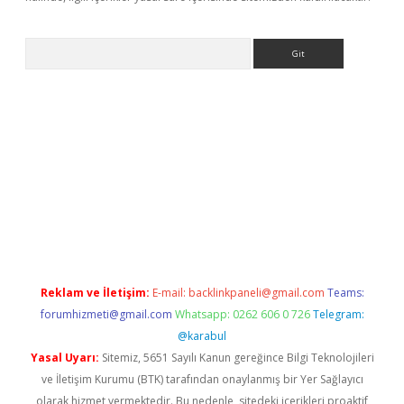
Arama
e
Reklam ve İletişim:
E-mail:
backlinkpaneli@gmail.com
Teams:
forumhizmeti@gmail.com
Whatsapp: 0262 606 0 726
Telegram:
@karabul
Yasal Uyarı:
Sitemiz, 5651 Sayılı Kanun gereğince Bilgi Teknolojileri
ve İletişim Kurumu (BTK) tarafından onaylanmış bir Yer Sağlayıcı
olarak hizmet vermektedir. Bu nedenle, sitedeki içerikleri proaktif