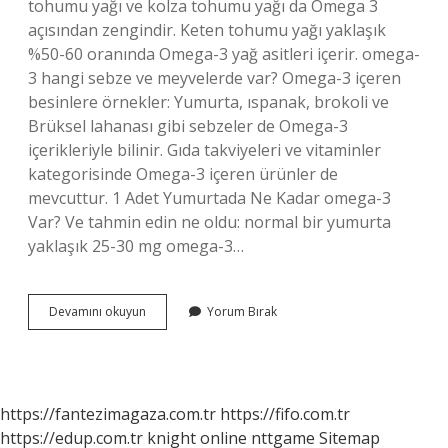
tohumu yağı ve kolza tohumu yağı da Omega 3
açısından zengindir. Keten tohumu yağı yaklaşık
%50-60 oranında Omega-3 yağ asitleri içerir. omega-
3 hangi sebze ve meyvelerde var? Omega-3 içeren
besinlere örnekler: Yumurta, ıspanak, brokoli ve
Brüksel lahanası gibi sebzeler de Omega-3
içerikleriyle bilinir. Gıda takviyeleri ve vitaminler
kategorisinde Omega-3 içeren ürünler de
mevcuttur. 1 Adet Yumurtada Ne Kadar omega-3
Var? Ve tahmin edin ne oldu: normal bir yumurta
yaklaşık 25-30 mg omega-3…
Omega-
Devamını okuyun
Yorum Bırak
3
Eksikliği
Icin
Ne
Yemeli
https://fantezimagaza.com.tr
https://fifo.com.tr
https://edup.com.tr
knight online
nttgame
Sitemap