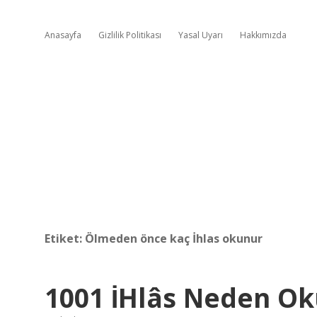
Anasayfa
Gizlilik Politikası
Yasal Uyarı
Hakkımızda
Etiket:
Ölmeden önce kaç İhlas okunur
1001 İHlâs Neden O