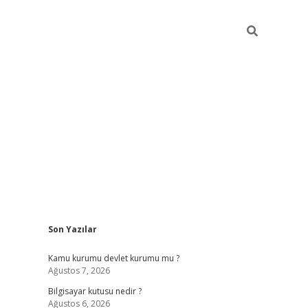
Sidebar
Son Yazılar
vdcasino.online
Kamu kurumu devlet kurumu mu ?
Ağustos 7, 2026
Bilgisayar kutusu nedir ?
Ağustos 6, 2026