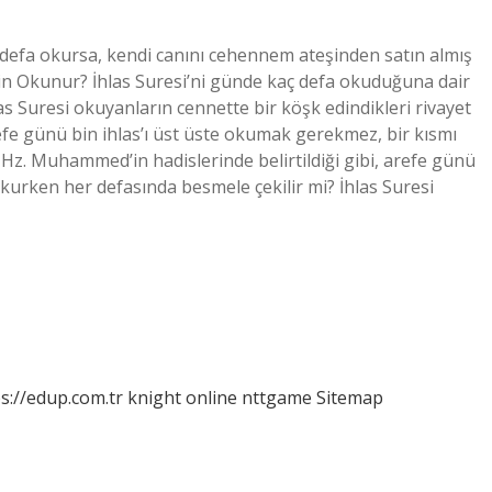
defa okursa, kendi canını cehennem ateşinden satın almış
çin Okunur? İhlas Suresi’ni günde kaç defa okuduğuna dair
as Suresi okuyanların cennette bir köşk edindikleri rivayet
fe günü bin ihlas’ı üst üste okumak gerekmez, bir kısmı
. Hz. Muhammed’in hadislerinde belirtildiği gibi, arefe günü
okurken her defasında besmele çekilir mi? İhlas Suresi
s://edup.com.tr
knight online
nttgame
Sitemap