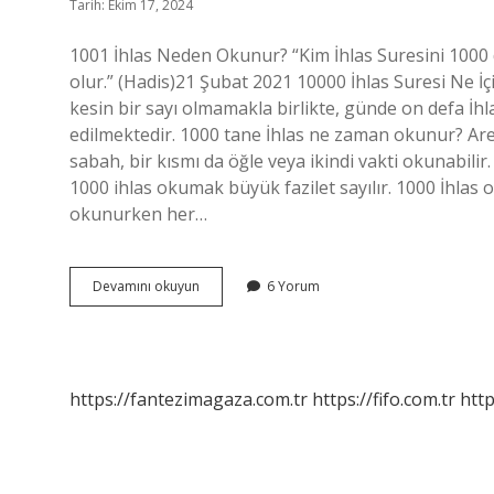
Tarih: Ekim 17, 2024
1001 İhlas Neden Okunur? “Kim İhlas Suresini 1000 
olur.” (Hadis)21 Şubat 2021 10000 İhlas Suresi Ne İ
kesin bir sayı olmamakla birlikte, günde on defa İhl
edilmektedir. 1000 tane İhlas ne zaman okunur? Are
sabah, bir kısmı da öğle veya ikindi vakti okunabilir
1000 ihlas okumak büyük fazilet sayılır. 1000 İhlas 
okunurken her…
1001
Devamını okuyun
6 Yorum
İHlâs
Neden
Okunur
https://fantezimagaza.com.tr
https://fifo.com.tr
http