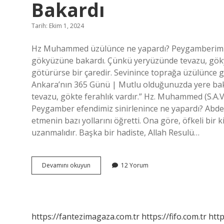
Bakardı
Tarih: Ekim 1, 2024
Hz Muhammed üzülünce ne yapardı? Peygamberimiz 
gökyüzüne bakardı. Çünkü yeryüzünde tevazu, göky
götürürse bir çaredir. Sevinince toprağa üzülünce 
Ankara’nın 365 Günü | Mutlu olduğunuzda yere ba
tevazu, gökte ferahlık vardır.” Hz. Muhammed (S.A
Peygamber efendimiz sinirlenince ne yapardı? Abdes
etmenin bazı yollarını öğretti. Ona göre, öfkeli bir
uzanmalıdır. Başka bir hadiste, Allah Resulü…
Peygamber
Devamını okuyun
12 Yorum
Efendimiz
Üzülünce
Nereye
Bakardı
https://fantezimagaza.com.tr
https://fifo.com.tr
http