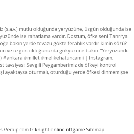
(s.a.v.) mutlu olduğunda yeryüzüne, üzgün olduğunda ise
üzünde ise rahatlama vardır. Dostum, öfke seni Tanrı’ya
göğe bakın yerde tevazu gökte ferahlık vardır kimin sözü?
kın ve üzgün olduğunuzda gökyüzüne bakın. “Yeryüzünde
.V) #ankara #millet #melikehatuncamii | Instagram.
t tavsiyesi: Sevgili Peygamberimiz de öfkeyi kontrol
 kişi ayaktaysa oturmalı, oturduğu yerde öfkesi dinmemişse
s://edup.com.tr
knight online
nttgame
Sitemap