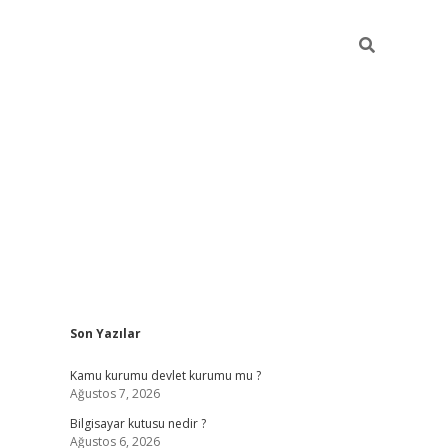
Sidebar
Son Yazılar
vdcasino
Kamu kurumu devlet kurumu mu ?
Ağustos 7, 2026
Bilgisayar kutusu nedir ?
Ağustos 6, 2026