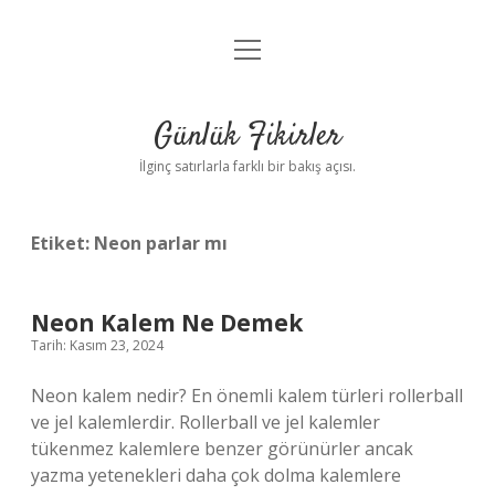
menüyü
Anasayfa
aç
Gizlilik Politikası
Günlük Fikirler
Yasal Uyarı
İlginç satırlarla farklı bir bakış açısı.
Hakkımızda
Etiket:
Neon parlar mı
Neon Kalem Ne Demek
Tarih: Kasım 23, 2024
Neon kalem nedir? En önemli kalem türleri rollerball
ve jel kalemlerdir. Rollerball ve jel kalemler
tükenmez kalemlere benzer görünürler ancak
yazma yetenekleri daha çok dolma kalemlere