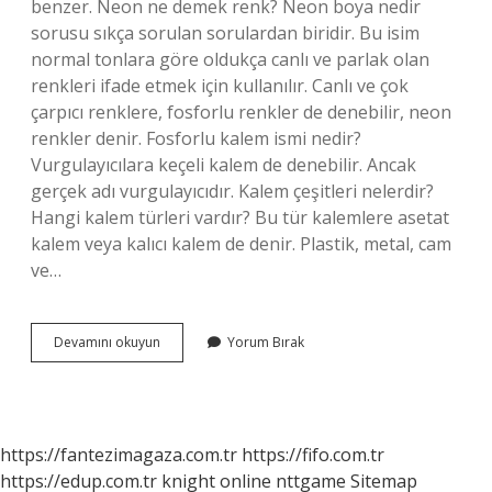
benzer. Neon ne demek renk? Neon boya nedir
sorusu sıkça sorulan sorulardan biridir. Bu isim
normal tonlara göre oldukça canlı ve parlak olan
renkleri ifade etmek için kullanılır. Canlı ve çok
çarpıcı renklere, fosforlu renkler de denebilir, neon
renkler denir. Fosforlu kalem ismi nedir?
Vurgulayıcılara keçeli kalem de denebilir. Ancak
gerçek adı vurgulayıcıdır. Kalem çeşitleri nelerdir?
Hangi kalem türleri vardır? Bu tür kalemlere asetat
kalem veya kalıcı kalem de denir. Plastik, metal, cam
ve…
Neon
Devamını okuyun
Yorum Bırak
Kalem
Ne
Demek
https://fantezimagaza.com.tr
https://fifo.com.tr
https://edup.com.tr
knight online
nttgame
Sitemap