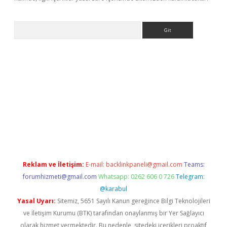
Arama
ne
Reklam ve İletişim:
E-mail:
backlinkpaneli@gmail.com
Teams:
forumhizmeti@gmail.com
Whatsapp: 0262 606 0 726
Telegram:
@karabul
Yasal Uyarı:
Sitemiz, 5651 Sayılı Kanun gereğince Bilgi Teknolojileri
ve İletişim Kurumu (BTK) tarafından onaylanmış bir Yer Sağlayıcı
olarak hizmet vermektedir. Bu nedenle, sitedeki içerikleri proaktif