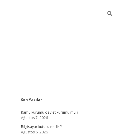
Sidebar
Son Yazılar
vdcasino.online
Kamu kurumu devlet kurumu mu ?
Ağustos 7, 2026
Bilgisayar kutusu nedir ?
Ağustos 6, 2026