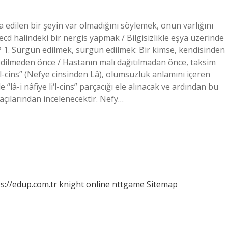
 edilen bir şeyin var olmadığını söylemek, onun varlığını
vecd halindeki bir nergis yapmak / Bilgisizlikle eşya üzerinde
? 1. Sürgün edilmek, sürgün edilmek: Bir kimse, kendisinden
lmeden önce / Hastanın malı dağıtılmadan önce, taksim
i‘l-cins” (Nefye cinsinden Lâ), olumsuzluk anlamını içeren
 “lâ-i nâfiye li‘l-cins” parçacığı ele alınacak ve ardından bu
 açılarından incelenecektir. Nefy…
s://edup.com.tr
knight online
nttgame
Sitemap