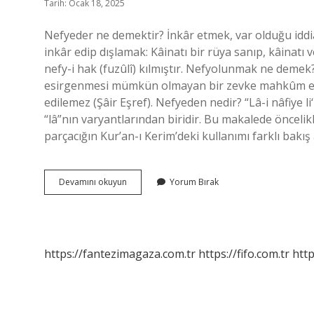
Tarih: Ocak 18, 2025
Nefyeder ne demektir? İnkâr etmek, var olduğu iddia
inkâr edip dışlamak: Kâinatı bir rüya sanıp, kâinatı 
nefy-i hak (fuzûlî) kılmıştır. Nefyolunmak ne demek
esirgenmesi mümkün olmayan bir zevke mahkûm edi
edilemez (Şâir Eşref). Nefyeden nedir? “Lâ-i nâfiye l
“lâ”nın varyantlarından biridir. Bu makalede öncelikle
parçacığın Kur’an-ı Kerim’deki kullanımı farklı bakış
Nefyedilen
Devamını okuyun
Yorum Bırak
Ne
Demek
https://fantezimagaza.com.tr
https://fifo.com.tr
http