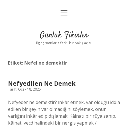
menüyü
Anasayfa
aç
Gizlilik Politikası
Günlük Fikirler
Yasal Uyarı
İlginç satırlarla farklı bir bakış açısı.
Hakkımızda
Etiket:
Nefel ne demektir
Nefyedilen Ne Demek
Tarih: Ocak 18, 2025
Nefyeder ne demektir? İnkâr etmek, var olduğu iddia
edilen bir şeyin var olmadığını söylemek, onun
varlığını inkâr edip dışlamak: Kâinatı bir rüya sanıp,
kâinatı vecd halindeki bir nergis yapmak /