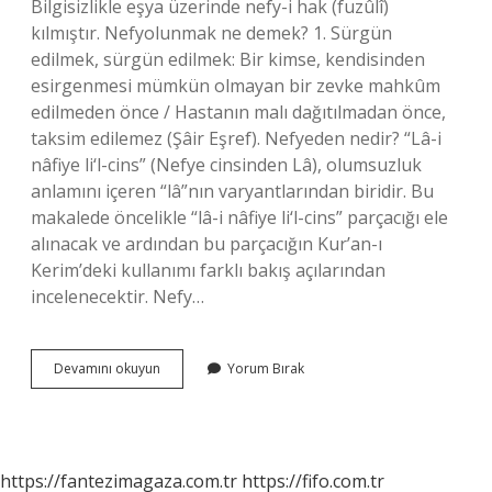
Bilgisizlikle eşya üzerinde nefy-i hak (fuzûlî)
kılmıştır. Nefyolunmak ne demek? 1. Sürgün
edilmek, sürgün edilmek: Bir kimse, kendisinden
esirgenmesi mümkün olmayan bir zevke mahkûm
edilmeden önce / Hastanın malı dağıtılmadan önce,
taksim edilemez (Şâir Eşref). Nefyeden nedir? “Lâ-i
nâfiye li‘l-cins” (Nefye cinsinden Lâ), olumsuzluk
anlamını içeren “lâ”nın varyantlarından biridir. Bu
makalede öncelikle “lâ-i nâfiye li‘l-cins” parçacığı ele
alınacak ve ardından bu parçacığın Kur’an-ı
Kerim’deki kullanımı farklı bakış açılarından
incelenecektir. Nefy…
Nefyedilen
Devamını okuyun
Yorum Bırak
Ne
Demek
https://fantezimagaza.com.tr
https://fifo.com.tr