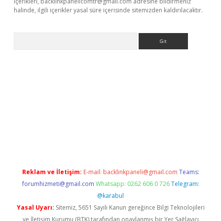
içerikleri,
backlinkpanelicomtr@gmail.com
adresine bildirmeniz
halinde, ilgili içerikler yasal süre içerisinde sitemizden kaldırılacaktır.
Arama
e
Reklam ve İletişim:
E-mail:
backlinkpaneli@gmail.com
Teams:
forumhizmeti@gmail.com
Whatsapp: 0262 606 0 726
Telegram:
@karabul
Yasal Uyarı:
Sitemiz, 5651 Sayılı Kanun gereğince Bilgi Teknolojileri
ve İletişim Kurumu (BTK) tarafından onaylanmış bir Yer Sağlayıcı