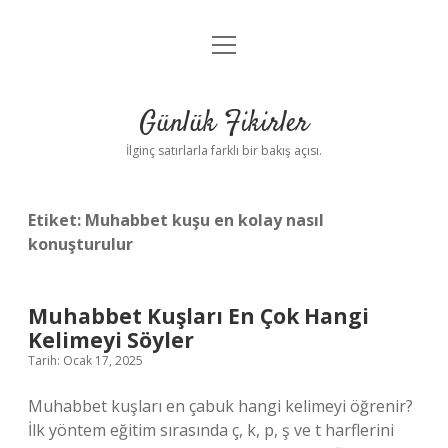
menüyü
Anasayfa
aç
Gizlilik Politikası
Günlük Fikirler
Yasal Uyarı
İlginç satırlarla farklı bir bakış açısı.
Hakkımızda
Etiket:
Muhabbet kuşu en kolay nasıl
konuşturulur
Muhabbet Kuşları En Çok Hangi
Kelimeyi Söyler
Tarih: Ocak 17, 2025
Muhabbet kuşları en çabuk hangi kelimeyi öğrenir?
İlk yöntem eğitim sırasında ç, k, p, ş ve t harflerini