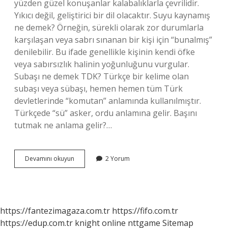
yüzden güzel konuşanlar kalabalıklarla çevrilidir.
Yıkıcı değil, geliştirici bir dil olacaktır. Suyu kaynamış
ne demek? Örneğin, sürekli olarak zor durumlarla
karşılaşan veya sabrı sınanan bir kişi için “bunalmış”
denilebilir. Bu ifade genellikle kişinin kendi öfke
veya sabırsızlık halinin yoğunluğunu vurgular.
Subaşı ne demek TDK? Türkçe bir kelime olan
subaşı veya sübaşı, hemen hemen tüm Türk
devletlerinde “komutan” anlamında kullanılmıştır.
Türkçede “sü” asker, ordu anlamına gelir. Başını
tutmak ne anlama gelir?…
Suyun
Devamını okuyun
2 Yorum
Başı
Ne
Demek
https://fantezimagaza.com.tr
https://fifo.com.tr
https://edup.com.tr
knight online
nttgame
Sitemap