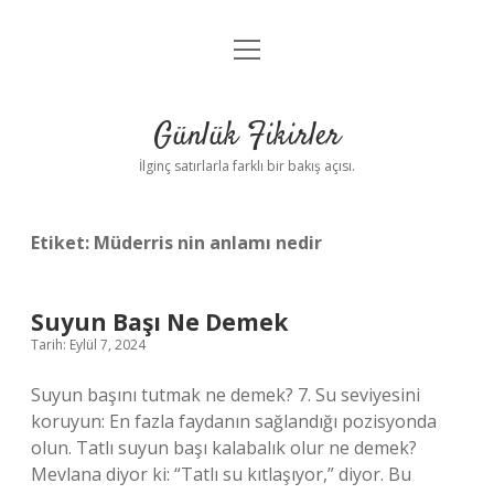
menüyü
Anasayfa
aç
Gizlilik Politikası
Günlük Fikirler
Yasal Uyarı
İlginç satırlarla farklı bir bakış açısı.
Hakkımızda
Etiket:
Müderris nin anlamı nedir
Suyun Başı Ne Demek
Tarih: Eylül 7, 2024
Suyun başını tutmak ne demek? 7. Su seviyesini
koruyun: En fazla faydanın sağlandığı pozisyonda
olun. Tatlı suyun başı kalabalık olur ne demek?
Mevlana diyor ki: “Tatlı su kıtlaşıyor,” diyor. Bu