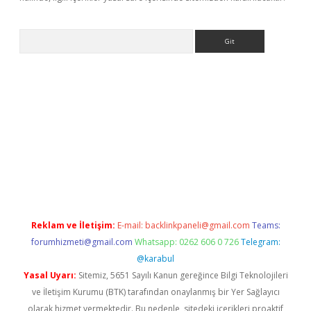
Arama
e
Reklam ve İletişim:
E-mail:
backlinkpaneli@gmail.com
Teams:
forumhizmeti@gmail.com
Whatsapp: 0262 606 0 726
Telegram:
@karabul
Yasal Uyarı:
Sitemiz, 5651 Sayılı Kanun gereğince Bilgi Teknolojileri
ve İletişim Kurumu (BTK) tarafından onaylanmış bir Yer Sağlayıcı
olarak hizmet vermektedir. Bu nedenle, sitedeki içerikleri proaktif