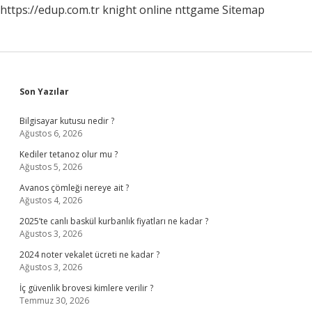
https://edup.com.tr
knight online
nttgame
Sitemap
Sidebar
Son Yazılar
Bilgisayar kutusu nedir ?
Ağustos 6, 2026
Kediler tetanoz olur mu ?
Ağustos 5, 2026
Avanos çömleği nereye ait ?
Ağustos 4, 2026
2025’te canlı baskül kurbanlık fiyatları ne kadar ?
Ağustos 3, 2026
2024 noter vekalet ücreti ne kadar ?
Ağustos 3, 2026
İç güvenlik brovesi kimlere verilir ?
Temmuz 30, 2026