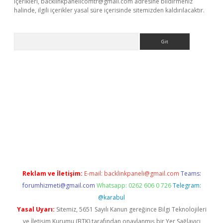
içerikleri,
backlinkpanelicomtr@gmail.com
adresine bildirmeniz
halinde, ilgili içerikler yasal süre içerisinde sitemizden kaldırılacaktır.
Arama
e
Reklam ve İletişim:
E-mail:
backlinkpaneli@gmail.com
Teams:
forumhizmeti@gmail.com
Whatsapp: 0262 606 0 726
Telegram:
@karabul
Yasal Uyarı:
Sitemiz, 5651 Sayılı Kanun gereğince Bilgi Teknolojileri
ve İletişim Kurumu (BTK) tarafından onaylanmış bir Yer Sağlayıcı