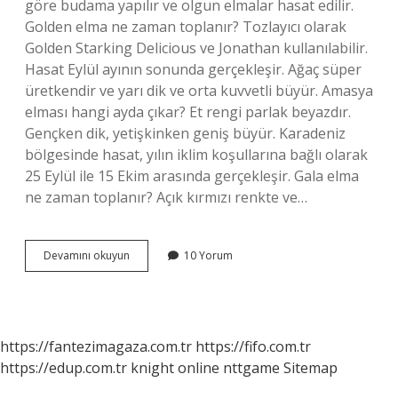
göre budama yapılır ve olgun elmalar hasat edilir.
Golden elma ne zaman toplanır? Tozlayıcı olarak
Golden Starking Delicious ve Jonathan kullanılabilir.
Hasat Eylül ayının sonunda gerçekleşir. Ağaç süper
üretkendir ve yarı dik ve orta kuvvetli büyür. Amasya
elması hangi ayda çıkar? Et rengi parlak beyazdır.
Gençken dik, yetişkinken geniş büyür. Karadeniz
bölgesinde hasat, yılın iklim koşullarına bağlı olarak
25 Eylül ile 15 Ekim arasında gerçekleşir. Gala elma
ne zaman toplanır? Açık kırmızı renkte ve…
Sarı
Devamını okuyun
10 Yorum
Elma
Hangi
Mevsimde
Yetişir
https://fantezimagaza.com.tr
https://fifo.com.tr
https://edup.com.tr
knight online
nttgame
Sitemap