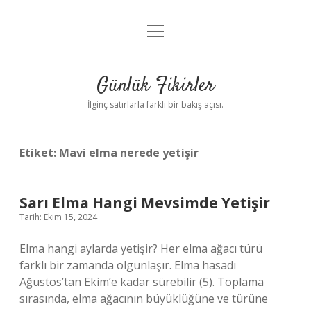
menüyü
Anasayfa
aç
Gizlilik Politikası
Günlük Fikirler
Yasal Uyarı
İlginç satırlarla farklı bir bakış açısı.
Hakkımızda
Etiket:
Mavi elma nerede yetişir
Sarı Elma Hangi Mevsimde Yetişir
Tarih: Ekim 15, 2024
Elma hangi aylarda yetişir? Her elma ağacı türü
farklı bir zamanda olgunlaşır. Elma hasadı
Ağustos’tan Ekim’e kadar sürebilir (5). Toplama
sırasında, elma ağacının büyüklüğüne ve türüne